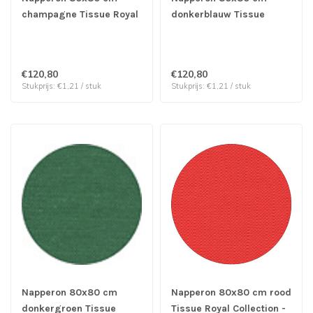
champagne Tissue Royal
donkerblauw Tissue
Collection - Papstar |
Royal Collection - Papstar
prijs & verp per 100
| prijs & verp per 100
stuks
stuks
€120,80
€120,80
Stukprijs: €1,21 / stuk
Stukprijs: €1,21 / stuk
Napperon 80x80 cm
Napperon 80x80 cm rood
donkergroen Tissue
Tissue Royal Collection -