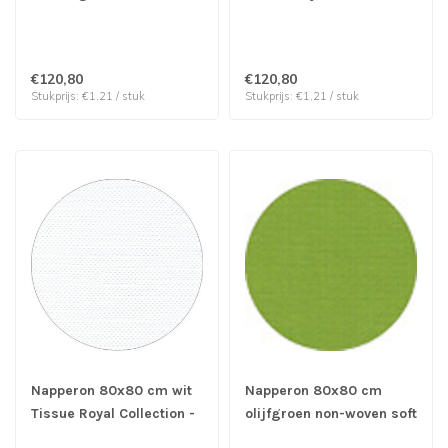
Royal Collection - Papstar
Papstar | prijs & verp per
| prijs & verp per 100
100 stuks
stuks
€120,80
€120,80
Stukprijs: €1,21 / stuk
Stukprijs: €1,21 / stuk
Napperon 80x80 cm wit
Napperon 80x80 cm
Tissue Royal Collection -
olijfgroen non-woven soft
Papstar | prijs & verp per
selection plus - Papstar |