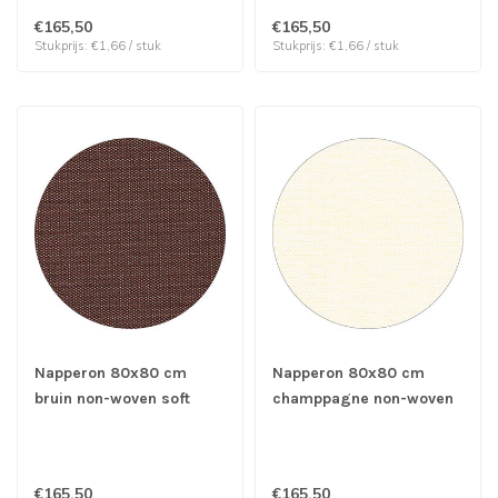
stuks
€165,50
€165,50
Stukprijs: €1,66 / stuk
Stukprijs: €1,66 / stuk
Napperon 80x80 cm
Napperon 80x80 cm
bruin non-woven soft
champpagne non-woven
selection plus - Papstar |
soft selection plus -
prijs & verp per 100
Papstar | prijs & verp per
stuks
100 stuks
€165,50
€165,50