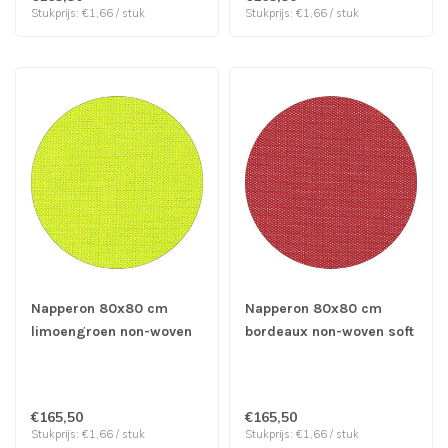
Stukprijs: €1,66 / stuk
Stukprijs: €1,66 / stuk
Napperon 80x80 cm
Napperon 80x80 cm
limoengroen non-woven
bordeaux non-woven soft
soft selection plus -
selection plus - Papstar |
Papstar | prijs & verp per
prijs & verp per 100
100 stuks
stuks
€165,50
€165,50
Stukprijs: €1,66 / stuk
Stukprijs: €1,66 / stuk