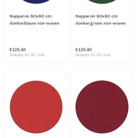
Napperon 80x80 cm
Napperon 80x80 cm
donkerblauw non-woven
donkergroen non-woven
soft selection - Papstar |
soft selection - Papstar |
prijs & verp per 100
prijs & verp per 100
stuks
stuks
€120,40
€120,40
Stukprijs: €1,20 / stuk
Stukprijs: €1,20 / stuk