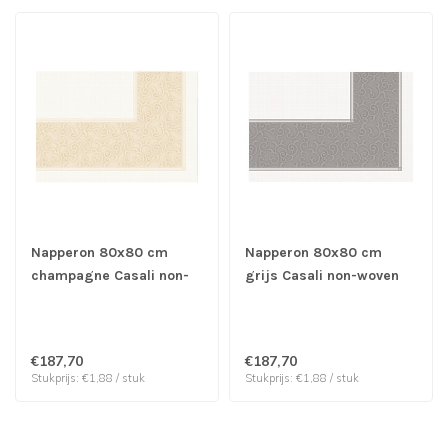
Napperon 80x80 cm
Napperon 80x80 cm
champagne Casali non-
grijs Casali non-woven
woven soft selection plus
soft selection plus -
- Papstar | prijs & verp
Papstar | prijs & verp per
per 100 stuks
100 stuks
€187,70
€187,70
Stukprijs: €1,88 / stuk
Stukprijs: €1,88 / stuk