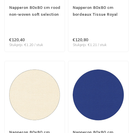
Napperon 80x80 cm rood
Napperon 80x80 cm
non-woven soft selection
bordeaux Tissue Royal
- Papstar | prijs & verp
Collection - Papstar |
per 100 stuks
prijs & verp per 100
stuks
€120,40
€120,80
Stukprijs: €1,20 / stuk
Stukprijs: €1,21 / stuk
Napperon 80x80 cm
Napperon 80x80 cm