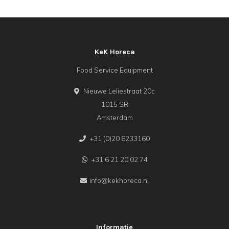
KeK Horeca
Food Service Equipment
Nieuwe Leliestraat 20c
1015 SR
Amsterdam
+31 (0)20 6233160
+31 6 21 20 02 74
info@kekhoreca.nl
Informatie