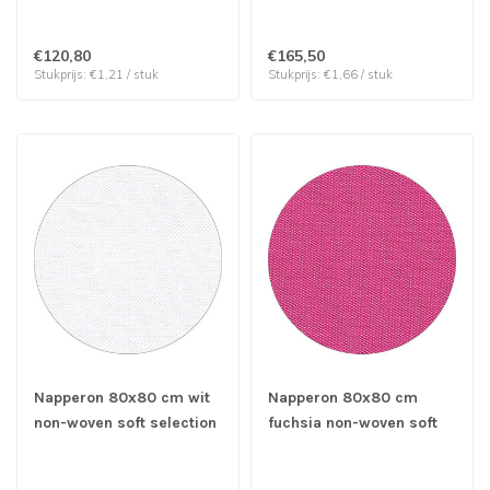
100 stuks
prijs & verp per 100
stuks
€120,80
€165,50
Stukprijs: €1,21 / stuk
Stukprijs: €1,66 / stuk
Napperon 80x80 cm wit
Napperon 80x80 cm
non-woven soft selection
fuchsia non-woven soft
plus - Papstar | prijs &
selection plus - Papstar |
verp per 100 stuks
prijs & verp per 100