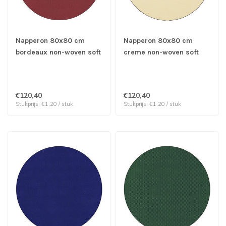
Napperon 80x80 cm
Napperon 80x80 cm
bordeaux non-woven soft
creme non-woven soft
selection - Papstar | prijs
selection - Papstar | prijs
& verp per 100 stuks
& verp per 100 stuks
€120,40
€120,40
Stukprijs: €1,20 / stuk
Stukprijs: €1,20 / stuk