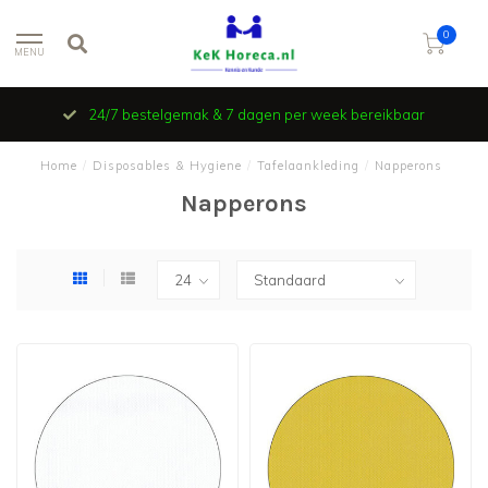
0
MENU
24/7 bestelgemak & 7 dagen per week bereikbaar
Home
/
Disposables & Hygiene
/
Tafelaankleding
/
Napperons
Napperons