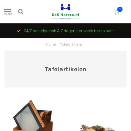
0
MENU
24/7 bestelgemak & 7 dagen per week bereikbaar
Home
/
Tafelartikelen
Tafelartikelen