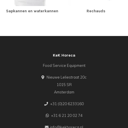
Sapkannen en waterkannen
Rechauds
KeK Horeca
Food Service Equipment
Nieuwe Leliestraat 20c
1015 SR
Amsterdam
+31 (0)20 6233160
+31 6 21 20 02 74
info@kekhoreca.nl