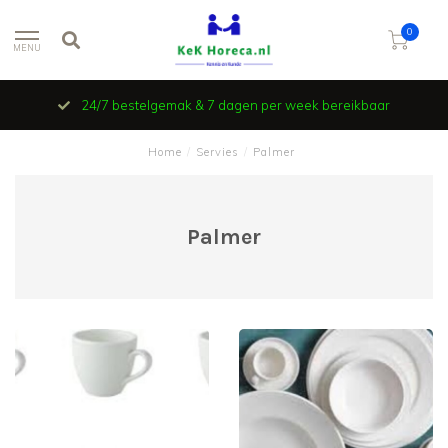
0
MENU
24/7 bestelgemak & 7 dagen per week bereikbaar
Home
/
Servies
/
Palmer
Palmer