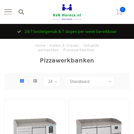
0
MENU
24/7 bestelgemak & 7 dagen per week bereikbaar
Home
/
Koelen & Vriezen
/
Gekoelde
werkbanken
/
Pizzawerkbanken
Pizzawerkbanken