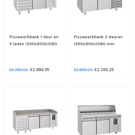
Pizzawerkbank 1 deur en
Pizzawerkbank 2 deuren
5 laden 1550x800x1080
1550x800x1080 mm
mm (bxdxh) Pro Line -
(bxdxh) Pro Line -
Combisteel
Combisteel
€2.884,05
€2.265,25
€3.393,00
€2.665,00