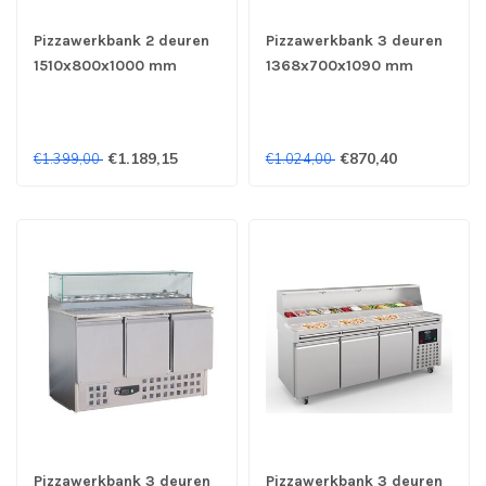
Pizzawerkbank 2 deuren
Pizzawerkbank 3 deuren
1510x800x1000 mm
1368x700x1090 mm
(bxdxh) Standard Line -
(bxdxh) Compact Line -
Combisteel
Combisteel
€1.189,15
€870,40
€1.399,00
€1.024,00
Pizzawerkbank 3 deuren
Pizzawerkbank 3 deuren