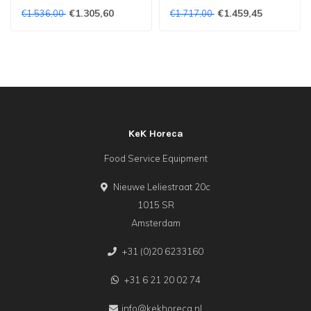
€1.305,60
€1.459,45
€1.536,00
€1.717,00
KeK Horeca
Food Service Equipment
Nieuwe Leliestraat 20c
1015 SR
Amsterdam
+31 (0)20 6233160
+31 6 21 20 02 74
info@kekhoreca.nl