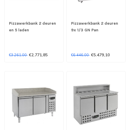
Pizzawerkbank 2 deuren
Pizzawerkbank 2 deuren
en 5 laden
9x 1/3 GN Pan
2100x800x1080 mm
1790x850x1360 mm
(bxdxh) Pro Line -
(bxdxh) - Combisteel
Combisteel
€2.771,85
€5.479,10
€3.261,00
€6.446,00