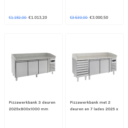
Combisteel
Combisteel
€1.013,20
€3.000,50
€1.192,00
€3.530,00
Pizzawerkbank 3 deuren
Pizzawerkbank met 2
2025x800x1000 mm
deuren en 7 lades 2025 x
(bxdxh) Standard Line -
800 x 1000 mm -
Combisteel
Combisteel