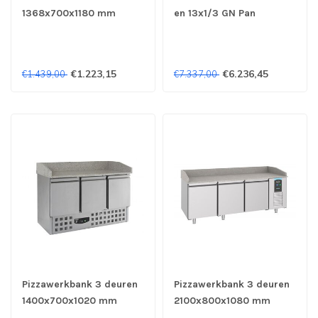
1368x700x1180 mm
en 13x1/3 GN Pan
(bxdxh) Compact Line -
2370x850x1360 mm
Combisteel
(bxdxh) - Combisteel
€1.223,15
€6.236,45
€1.439,00
€7.337,00
Pizzawerkbank 3 deuren
Pizzawerkbank 3 deuren
1400x700x1020 mm
2100x800x1080 mm
(bxdxh) Compact Line -
(bxdxh) Pro Line -