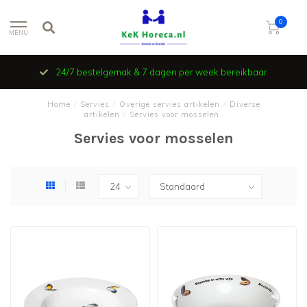
0
MENU
24/7 bestelgemak & 7 dagen per week bereikbaar
Home
/
Servies
/
Overige servies artikelen
/
Diverse
artikelen
/
Servies voor mosselen
Servies voor mosselen