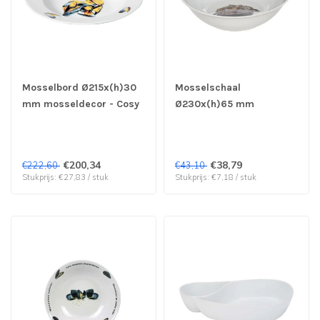
Mosselbord Ø215x(h)30
Mosselschaal
mm mosseldecor - Cosy
Ø230x(h)65 mm
& Trendy | prijs & verp
mosseldecor - Cosy &
per 8 stuks
Trendy | prijs & verp per
6 stuks
€200,34
€38,79
€222,60
€43,10
Stukprijs: €27,83 / stuk
Stukprijs: €7,18 / stuk