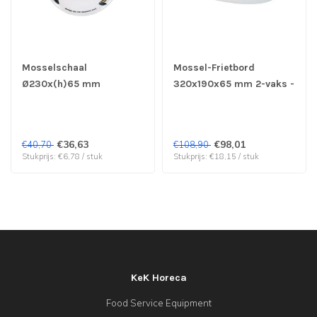
Mosselschaal
Mossel-Frietbord
Ø230x(h)65 mm
320x190x65 mm 2-vaks -
mosseldecor - Cosy &
Cosy & Trendy | prijs &
Trendy | prijs & verp per
verp per 6 stuks
6 stuks
€36,63
€98,01
€40,70
€108,90
Stukprijs: €6,78 / stuk
Stukprijs: €18,15 / stuk
KeK Horeca
Food Service Equipment