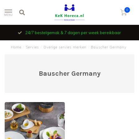
0
MENU
24/7 bestelgemak & 7 dagen per week bereikbaar
Home
/
Servies
/
Overige servies merken
/
Bauscher Germany
Bauscher Germany