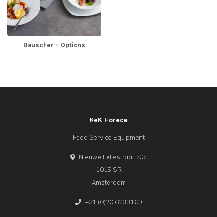
Bauscher - Options
KeK Horeca
Food Service Equipment
Nieuwe Leliestraat 20c
1015 SR
Amsterdam
+31 (0)20 6233160