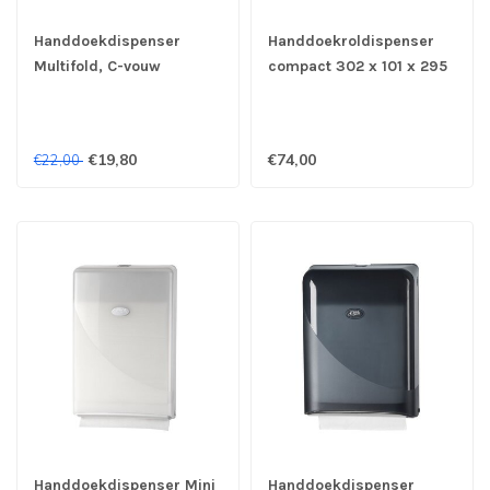
Handdoekdispenser
Handdoekroldispenser
Multifold, C-vouw
compact 302 x 101 x 295
275x106x374 mm
mm - Tork Xpress
(bxdxh) wit - Pearl White
€19,80
€74,00
€22,00
Handdoekdispenser Mini
Handdoekdispenser