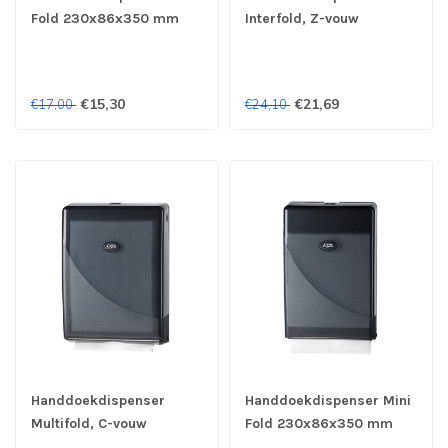
Fold 230x86x350 mm
Interfold, Z-vouw
(bxdxh) wit - Pearl White
275x140x374 mm
(bxdxh) zwart - Pearl
Black
€15,30
€21,69
€17,00
€24,10
Handdoekdispenser
Handdoekdispenser Mini
Multifold, C-vouw
Fold 230x86x350 mm
275x106x374 mm
(bxdxh) zwart - Pearl