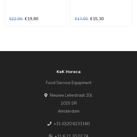
(bxdxh) zwart - Pearl
Black
Black
€19,80
€15,30
€22,00
€17,00
KeK Horeca
Food Service Equipment
Nieuwe Leliestraat 20c
1015 SR
Amsterdam
+31 (0)20 6233160
+31 6 21 20 02 74