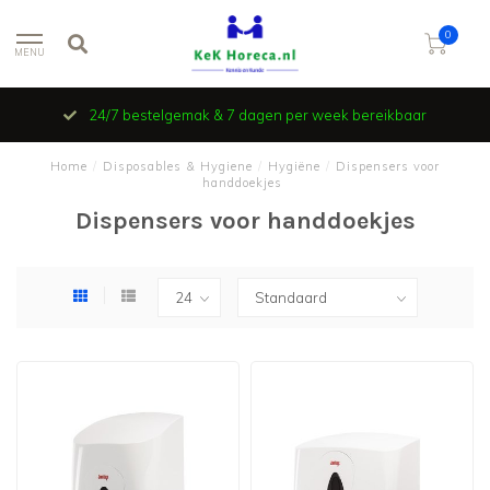
0
MENU
24/7 bestelgemak & 7 dagen per week bereikbaar
Home
/
Disposables & Hygiene
/
Hygiëne
/
Dispensers voor
handdoekjes
Dispensers voor handdoekjes