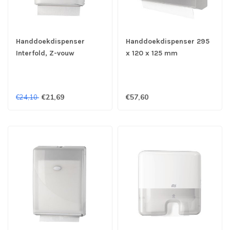
Handdoekdispenser
Handdoekdispenser 295
Interfold, Z-vouw
x 120 x 125 mm
275x140x374 mm
roestvrijstaal - Jantex
(bxdxh) wit - Pearl White
€21,69
€57,60
€24,10