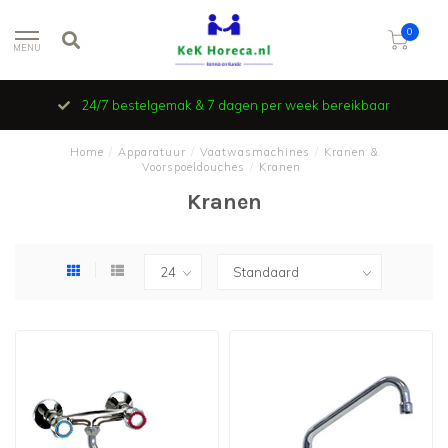
0
MENU
24/7 bestelgemak & 7 dagen per week bereikbaar
Home
/
Apparatuur
/
Vaatwasmachines
/
Kranen &
Voorspoeldouches
/
Kranen
Kranen