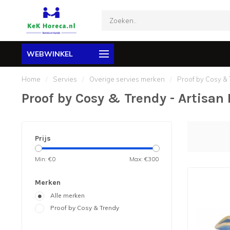
WEBWINKEL
Home
/
Servies
/
Overige servies merken
/
Proof by Cosy &
Proof by Cosy & Trendy - Artisan
Prijs
Min: €
0
Max: €
300
Merken
Alle merken
Proof by Cosy & Trendy