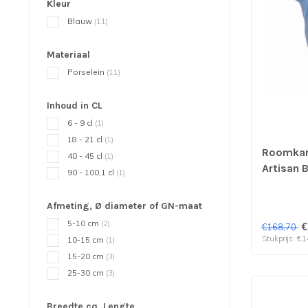
Kleur
Blauw
(11)
Materiaal
Porselein
(11)
Inhoud in CL
6 - 9 cl
(1)
18 - 21 cl
(1)
Roomkan
40 - 45 cl
(1)
Artisan 
90 - 100,1 cl
(1)
Trendy | 
Afmeting, Ø diameter of GN-maat
5-10 cm
(2)
€
€168,70
Stukprijs: €1
10-15 cm
(1)
15-20 cm
(3)
25-30 cm
(3)
Breedte cq. Lengte