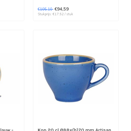
€94,59
€105,10
Stukprijs: €17,52 / stuk
lauw -
Kop 20 cl Ø88x(h)70 mm Artisan