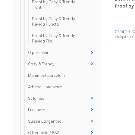
Proof by Cosy & Trendy -
Proof by
Trenti
verp per
Proof by Cosy & Trendy -
Revida Puncta
€
€104,20
Proof by Cosy & Trendy -
Stukprijs: €8
Revida Fila
Q porselein
Cosy & Trendy
Mammoet porselein
Athena Hotelware
St James
Luminarc
Suisse Langenthal
G.Benedikt 1882