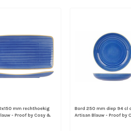
0x150 mm rechthoekig
Bord 250 mm diep 94 cl 
Blauw - Proof by Cosy &
Artisan Blauw - Proof by
prijs & verp per 6 stuks
Trendy | prijs & verp per 