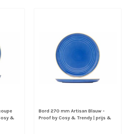
coupe
Bord 270 mm Artisan Blauw -
 Cosy &
Proof by Cosy & Trendy | prijs &
6 stuks
verp per 6 stuks