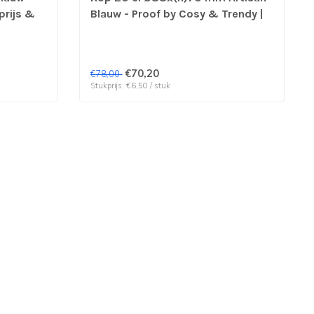
prijs &
Blauw - Proof by Cosy & Trendy |
prijs & verp per 12 stuks
€70,20
€78,00
Stukprijs: €6,50 / stuk