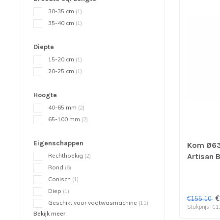
30-35 cm
(1)
35-40 cm
(1)
Diepte
15-20 cm
(1)
20-25 cm
(1)
Hoogte
40-65 mm
(2)
65-100 mm
(2)
Eigenschappen
Kom Ø63
Rechthoekig
(2)
Artisan 
Trendy | 
Rond
(6)
Conisch
(1)
Diep
(1)
€
€155,10
Geschikt voor vaatwasmachine
(11)
Stukprijs: €1
Bekijk meer