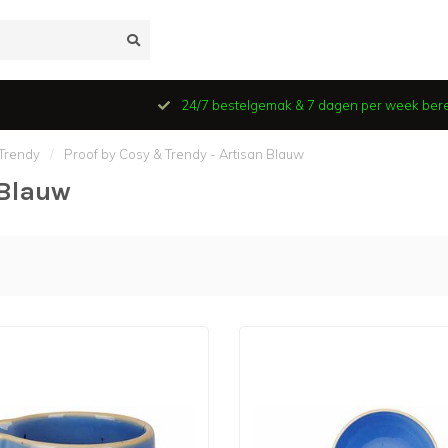
24/7 bestelgemak & 7 dagen per week ber
 Trendy
/
Proof by Cosy & Trendy - Artisan Blauw
 Blauw