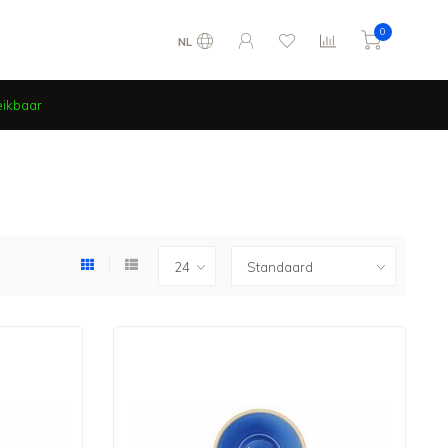
0
NL
eikbaar