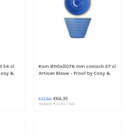
 54 cl
Kom Ø110x(h)78 mm conisch 27 cl
 Cosy &
Artisan Blauw - Proof by Cosy &
4 stuks
Trendy | prijs & verp per 6 stuks
€64,35
€71,50
Stukprijs: €11,92 / stuk