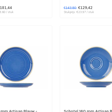
181,44
€129,42
€143,80
3,60 / stuk
Stukprijs: €23,97 / stuk
 mm Artisan Blauw -
Schotel 160 mm Artisan B