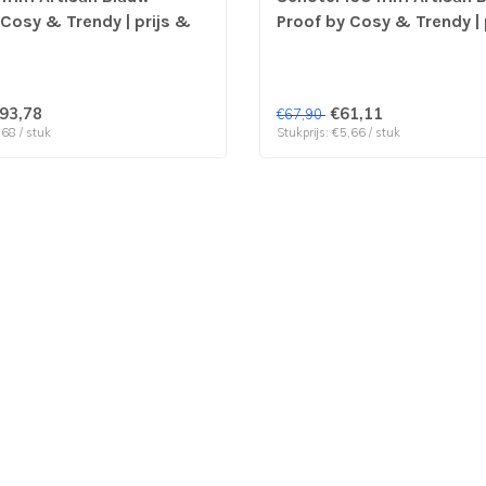
 Cosy & Trendy | prijs &
Proof by Cosy & Trendy | 
 12 stuks
verp per 12 stuks
93,78
€61,11
€67,90
,68 / stuk
Stukprijs: €5,66 / stuk