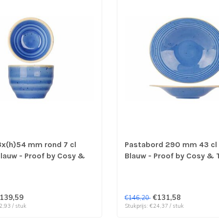
x(h)54 mm rond 7 cl
Pastabord 290 mm 43 cl 
Blauw - Proof by Cosy &
Blauw - Proof by Cosy & T
prijs & verp per 12 stuks
prijs & verp per 6 stuks
139,59
€131,58
€146,20
2,93 / stuk
Stukprijs: €24,37 / stuk