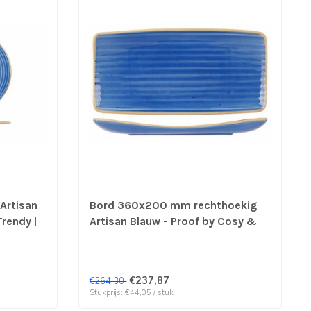
Artisan
Bord 360x200 mm rechthoekig
rendy |
Artisan Blauw - Proof by Cosy &
Trendy | prijs & verp per 6 stuks
€237,87
€264,30
Stukprijs: €44,05 / stuk