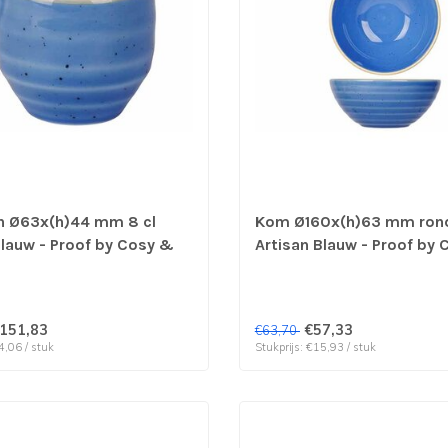
 Ø63x(h)44 mm 8 cl
Kom Ø160x(h)63 mm rond
Blauw - Proof by Cosy &
Artisan Blauw - Proof by
prijs & verp per 12 stuks
Trendy | prijs & verp per 
151,83
€57,33
€63,70
4,06 / stuk
Stukprijs: €15,93 / stuk