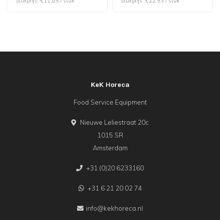
Stukprijs: €11,85 / stuk
Stukprijs: €22,53 / stuk
KeK Horeca
Food Service Equipment
Nieuwe Leliestraat 20c
1015 SR
Amsterdam
+31 (0)20 6233160
+31 6 21 20 02 74
info@kekhoreca.nl