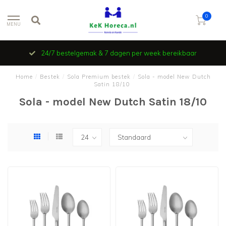
0
MENU
24/7 bestelgemak & 7 dagen per week bereikbaar
Home
/
Bestek
/
Sola Premium bestek
/
Sola - model New Dutch
Satin 18/10
Sola - model New Dutch Satin 18/10