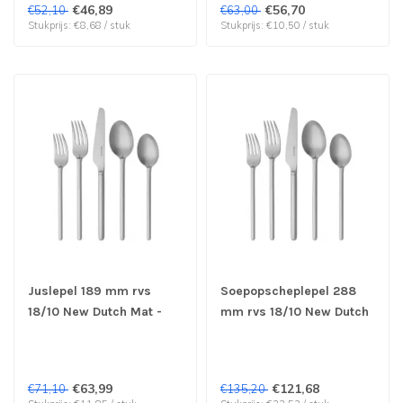
€46,89
€56,70
€52,10
€63,00
Stukprijs: €8,68 / stuk
Stukprijs: €10,50 / stuk
Juslepel 189 mm rvs
Soepopscheplepel 288
18/10 New Dutch Mat -
mm rvs 18/10 New Dutch
Sola | prijs & verp per 6
Satin - Sola | prijs & verp
stuks
per 6 stuks
€63,99
€121,68
€71,10
€135,20