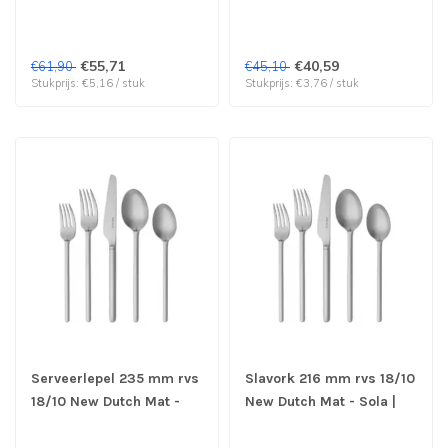
rvs 18/10 New Dutch Mat
Sola | prijs & verp per 12
- Sola | prijs & verp per
stuks
12 stuks
€55,71
€40,59
€61,90
€45,10
Stukprijs: €5,16 / stuk
Stukprijs: €3,76 / stuk
Serveerlepel 235 mm rvs
Slavork 216 mm rvs 18/10
18/10 New Dutch Mat -
New Dutch Mat - Sola |
Sola | prijs & verp per 6
prijs & verp per 6 stuks
stuks