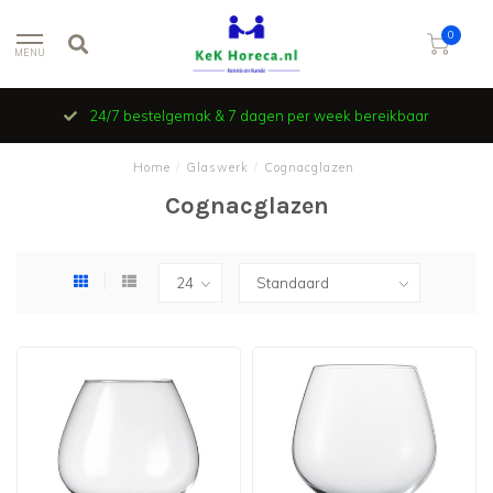
0
MENU
24/7 bestelgemak & 7 dagen per week bereikbaar
Home
/
Glaswerk
/
Cognacglazen
Cognacglazen