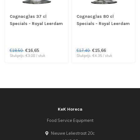
Cognacglas 37 cl
Cognacglas 80 cl
Specials - Royal Leerdam
Specials - Royal Leerdam
| prijs & verp per 6 stuks
| prijs & verp per 4 stuks
€16,65
€15,66
€18,50
€17,40
Stukprijs: €3,08 / stuk
Stukprijs: €4,35 / stuk
KeK Horeca
Food Service Equipment
Nieuwe Leliestraat 20c