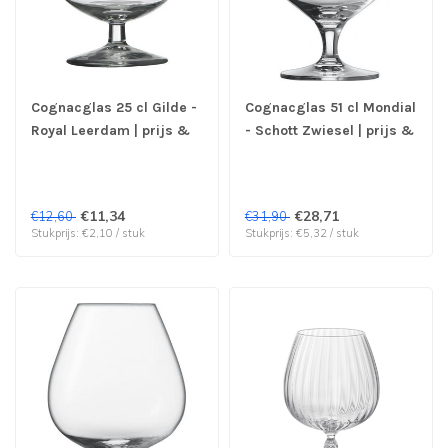
Cognacglas 25 cl Gilde -
Cognacglas 51 cl Mondial
Royal Leerdam | prijs &
- Schott Zwiesel | prijs &
verp per 6 stuks
verp per 6 stuks
€11,34
€28,71
€12,60
€31,90
Stukprijs: €2,10 / stuk
Stukprijs: €5,32 / stuk