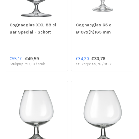
Cognacglas XXL 88 cl
Cognacglas 65 cl
Bar Special - Schott
Ø107x(h)165 mm
Zwiesel | prijs & verp per
America'20s - Bormioli
6 stuks
Rocco | prijs & verp per
6 stuks
€49,59
€30,78
€55,10
€34,20
Stukprijs: €9,18 / stuk
Stukprijs: €5,70 / stuk