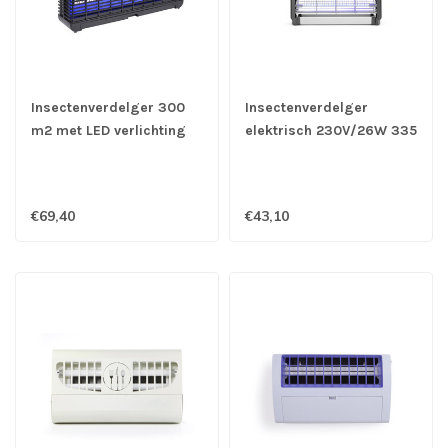
Insectenverdelger 300
Insectenverdelger
m2 met LED verlichting
elektrisch 230V/26W 335
470 x 100 x 263 mm
x 90 x 260 mm (bxdxh)
(bxdxh) 230V / 13W
€69,40
€43,10