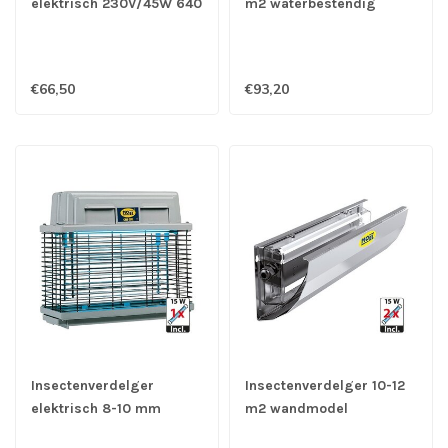
elektrisch 230V/45W 640
m2 waterbestendig
x 90 x 360 mm (bxdxh)
230V/45W 680 x 135 x
310 mm (bxdxh)
€66,50
€93,20
Insectenverdelger
Insectenverdelger 10-12
elektrisch 8-10 mm
m2 wandmodel
230V/35W 360 x 160 x
230V/40W met kleefplaat