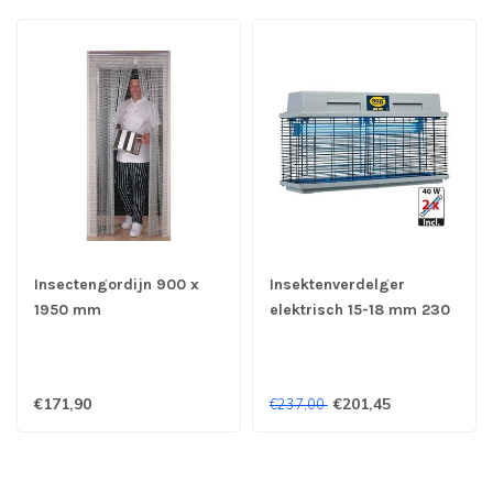
Insectengordijn 900 x
Insektenverdelger
1950 mm
elektrisch 15-18 mm 230
V/95W 690 x 200 x 380
mm (bxdxh)
€171,90
€201,45
€237,00