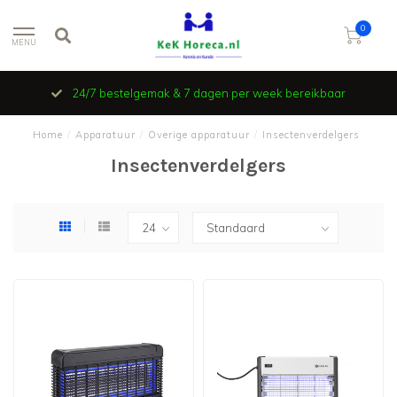
0
MENU
24/7 bestelgemak & 7 dagen per week bereikbaar
Home
/
Apparatuur
/
Overige apparatuur
/
Insectenverdelgers
Insectenverdelgers