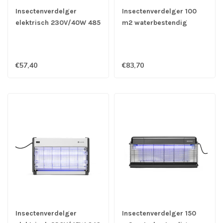
Insectenverdelger
Insectenverdelger 100
elektrisch 230V/40W 485
m2 waterbestendig
x 90 x 310 mm (bxdxh)
230V/40W 510 x 105 x
315 mm (bxdxh)
€57,40
€83,70
Insectenverdelger
Insectenverdelger 150