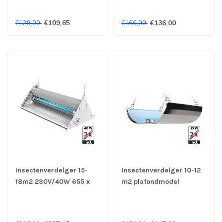
320 mm (bxdxh)
400 x 120 x 160 mm
(bxdxh)
€109,65
€136,00
€129,00
€160,00
Insectenverdelger 15-
Insectenverdelger 10-12
18m2 230V/40W 655 x
m2 plafondmodel
390 x 240 mm (bxdxh)
230V/40W met kleefplaat
400 x 120 x 160 mm
(bxdxh)