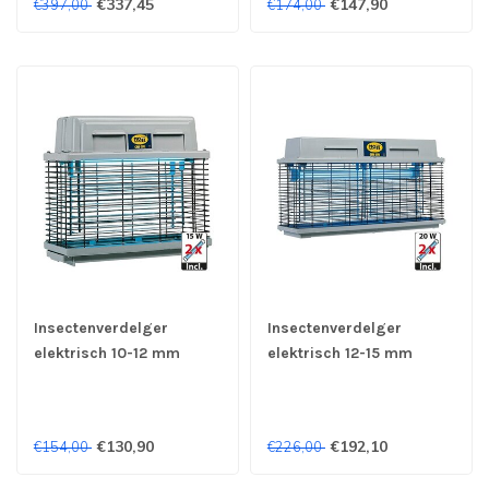
€337,45
€147,90
€397,00
€174,00
Insectenverdelger
Insectenverdelger
elektrisch 10-12 mm
elektrisch 12-15 mm
230V/45W 360 x 160 x
230V/65W 690 x 200 x
320 mm (bxdxh)
380 mm (bxdxh)
€130,90
€192,10
€154,00
€226,00