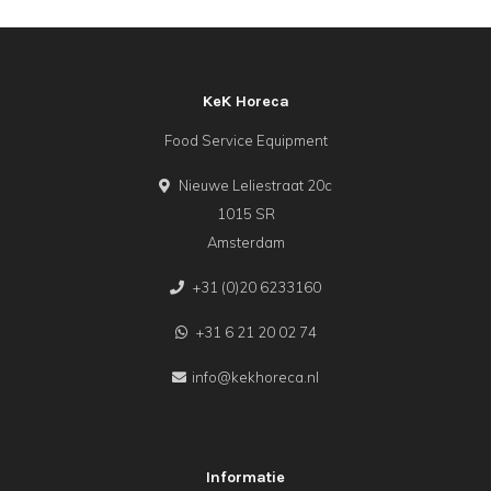
KeK Horeca
Food Service Equipment
Nieuwe Leliestraat 20c
1015 SR
Amsterdam
+31 (0)20 6233160
+31 6 21 20 02 74
info@kekhoreca.nl
Informatie