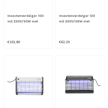
Insectenverdelger 100
Insectenverdelger 120
m2 230V/30W met
m2 230V/36W met
kleefplaat 480 x 100 x
kleefplaat 475 x 80 x 283
285 mm (bxdxh)
mm (bxdxh)
€102,80
€62,20