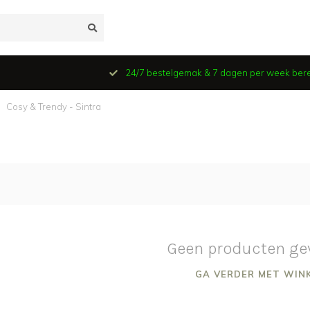
24/7 bestelgemak & 7 dagen per week ber
Cosy & Trendy - Sintra
Geen producten ge
GA VERDER MET WIN