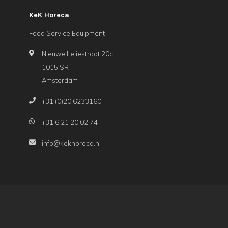
KeK Horeca
Food Service Equipment
Nieuwe Leliestraat 20c
1015 SR
Amsterdam
+31 (0)20 6233160
+31 6 21 20 02 74
info@kekhoreca.nl