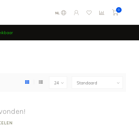
0
NL
eikbaar
vonden!
KELEN