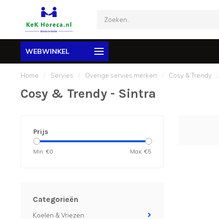
WEBWINKEL
Home
/
Servies
/
Overige servies merken
/
Cosy & Trendy
/
Cosy & Trendy - Sintra
Prijs
Min: €
0
Max: €
5
Categorieën
Koelen & Vriezen