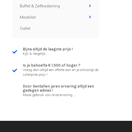
Buffet & Zelfbediening
Meubilair
Outlet
Bijna altijd de laagste prijs !
Kijk & Vergelijk ...
Is je behoefte € 1.500 of hoger ?
Vraag dan altijd een offerte aan en je ontvangt de
scherpste prijs !
Door tientallen jaren ervaring altijd een
gedegen advies !
Maak gebruik van onze ervaring ...