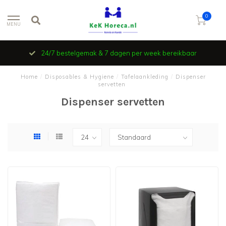
0
MENU
24/7 bestelgemak & 7 dagen per week bereikbaar
Home
/
Disposables & Hygiene
/
Tafelaankleding
/
Dispenser
servetten
Dispenser servetten