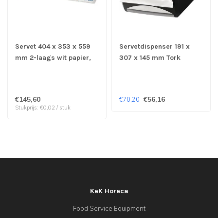
Servet 404 x 353 x 559
Servetdispenser 191 x
mm 2-laags wit papier,
307 x 145 mm Tork
ultrazacht 1/2(Z)
Xpressnap Counter N4
gevouwen - Tork N4 |
OUTLET !!
prijs & verp per 8.000
€145,60
€56,16
€70,20
stuks
Stukprijs: €0,02 / stuk
KeK Horeca
Food Service Equipment