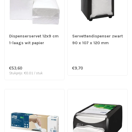
Dispenserservet 12x9 cm
Servettendispenser zwart
1-laags wit papier
90 x 107 x 120 mm
(ongevouwen 27x21 cm) |
roestvrijstaal - Fusion
prijs & verp per 6.000
basic
stuks
€53,60
€9,70
Stukprijs: €0,01 / stuk