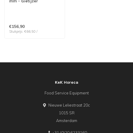
mm - Gietijzer
€156,90
Stukprijs: €66,50 /
KeK Horeca
Food Service Equipment
Nieuwe Leliestraat 20c
1015 SR
Amsterdam
+31 (0)20 6233160