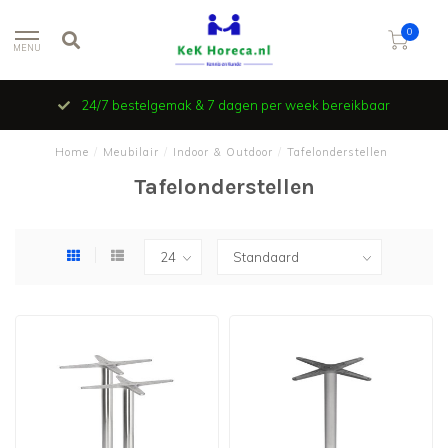
0
MENU
24/7 bestelgemak & 7 dagen per week bereikbaar
Home
/
Meubilair
/
Indoor & Outdoor
/
Tafelonderstellen
Tafelonderstellen