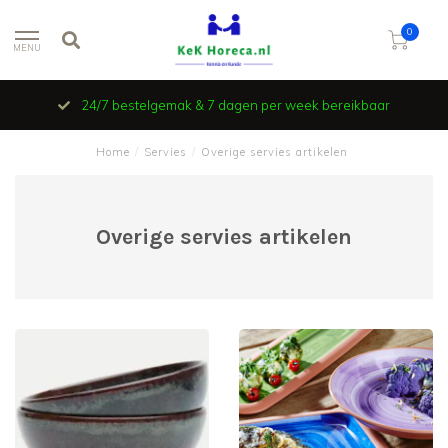
0
MENU
24/7 bestelgemak & 7 dagen per week bereikbaar
Home
/
Servies
/
Overige servies artikelen
Overige servies artikelen