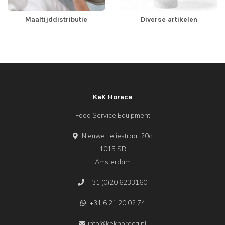
Maaltijddistributie
Diverse artikelen
KeK Horeca
Food Service Equipment
Nieuwe Leliestraat 20c
1015 SR
Amsterdam
+31 (0)20 6233160
+31 6 21 20 02 74
info@kekhoreca.nl