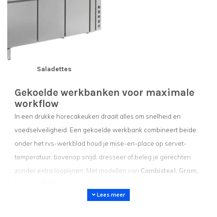
Saladettes
Gekoelde werkbanken voor maximale
workflow
In een drukke horecakeuken draait alles om snelheid en
voedselveiligheid. Een gekoelde werkbank combineert beide:
onder het rvs-werkblad houd je mise-en-place op servet-
temperatuur, bovenop snijd, dresseer of beleg je gerechten
zonder extra looplijnen. Met modellen van
Combisteel
,
Gram,
Polar
en
Rilling
kies je voor koeltechniek die net zo hard werkt
Lees meer
als je brigade of je nu broodjes belegt in een lunchbar of
honderden pizza’s per avond uitserveert.