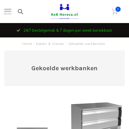
0
MENU
24/7 bestelgemak & 7 dagen per week bereikbaar
Home
/
Koelen & Vriezen
/
Gekoelde werkbanken
Gekoelde werkbanken