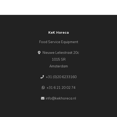
Waarom kiezen voor een gekoelde
werkbank?
Professionele werkbanken zijn gebouwd voor intensief
gebruik. Geforceerde ventilatie zorgt dat elk vak dezelfde
KeK Horeca
temperatuur behoudt, zelfs wanneer de lades tijdens de spits
Food Service Equipment
constant open- en dichtgaan. Extra dikke isolatie verlaagt het
energieverbruik, terwijl afgeronde hoeken en uitneembare
Nieuwe Leliestraat 20c
deurrubbers het schoonmaken versnellen, dit is belangrijk
1015 SR
Amsterdam
wanneer de NVWA onaangekondigd langskomt. Met digitale
regelaars houd je HACCP-temperaturen eenvoudig bij, zodat
+31 (0)20 6233160
audits geen stress meer opleveren.
+31 6 21 20 02 74
Bij KeK Horeca zorgen wij voor
professioneel koel- en
info@kekhoreca.nl
vriesapparatuur
, waaronder veel verschillende soorten
koelwerkbanken.