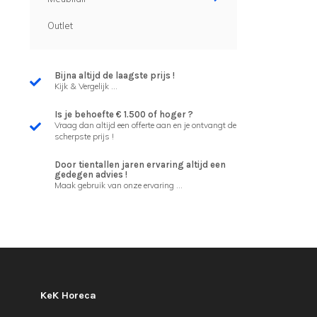
Outlet
Bijna altijd de laagste prijs !
Kijk & Vergelijk ...
Is je behoefte € 1.500 of hoger ?
Vraag dan altijd een offerte aan en je ontvangt de
scherpste prijs !
Door tientallen jaren ervaring altijd een
gedegen advies !
Maak gebruik van onze ervaring ...
KeK Horeca