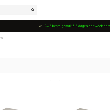
24/7 bestelgemak & 7 dagen per week ber
en