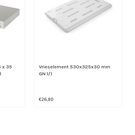
6 x 35
Vrieselement 530x325x30 mm
l
GN 1/1
€26,80