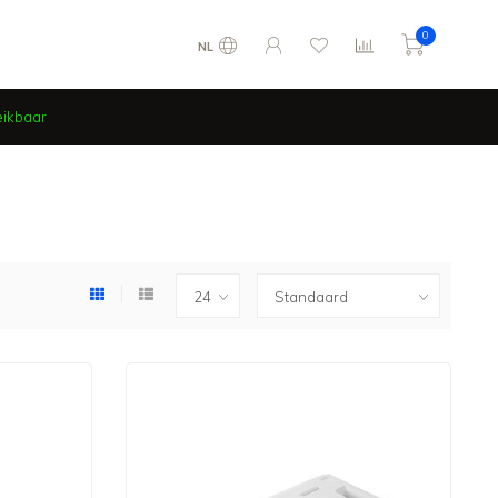
0
NL
eikbaar