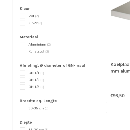
Kleur
Wit
(2)
Zilver
(2)
Materiaal
Aluminium
(2)
Kunststof
(2)
Koelplaa
Afmeting, Ø diameter of GN-maat
mm alumi
GN 1/1
(1)
GN 1/2
(1)
GN 1/3
(1)
€93,50
Breedte cq. Lengte
30-35 cm
(3)
Diepte
15-20 cm
(1)