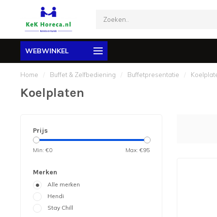
WEBWINKEL
Home
/
Buffet & Zelfbediening
/
Buffetpresentatie
/
Koelplat
Koelplaten
Prijs
Min: €
0
Max: €
95
Merken
Alle merken
Hendi
Stay Chill