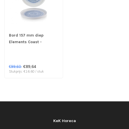
Bord 157 mm diep
Elements Coast -
Churchill | prijs & verp
per 6 stuks
€89,64
€99,60
Stukprijs: €16,60 / stuk
KeK Horeca