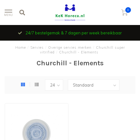
0
MENU
24/7 bestelgemak & 7 dagen per week bereikbaar
Home
/
Servies
/
Overige servies merken
/
Churchill super
vitrified
/
Churchill - Elements
Churchill - Elements