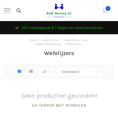
0
MENU
24/7 bestelgemak & 7 dagen per week bereikbaar
Home
/
Apparatuur
/
Apparatuur voor
Voedselbereiding
/
Wafelijzers
Wafelijzers
Geen producten gevonden!
GA VERDER MET WINKELEN