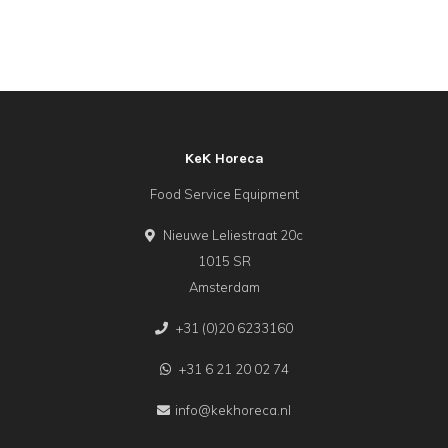
KeK Horeca
Food Service Equipment
Nieuwe Leliestraat 20c
1015 SR
Amsterdam
+31 (0)20 6233160
+31 6 21 20 02 74
info@kekhoreca.nl