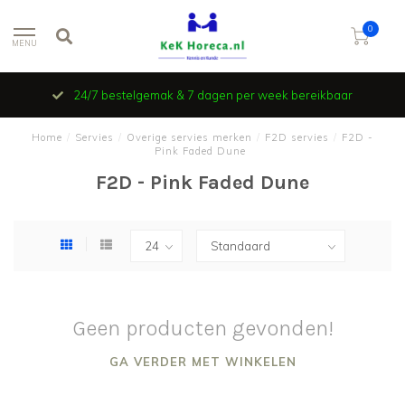
0
MENU
24/7 bestelgemak & 7 dagen per week bereikbaar
Home
/
Servies
/
Overige servies merken
/
F2D servies
/
F2D -
Pink Faded Dune
F2D - Pink Faded Dune
Geen producten gevonden!
GA VERDER MET WINKELEN