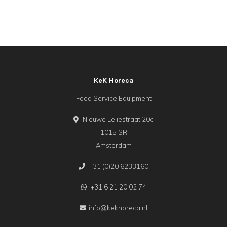
KeK Horeca
Food Service Equipment
Nieuwe Leliestraat 20c
1015 SR
Amsterdam
+31 (0)20 6233160
+31 6 21 20 02 74
info@kekhoreca.nl