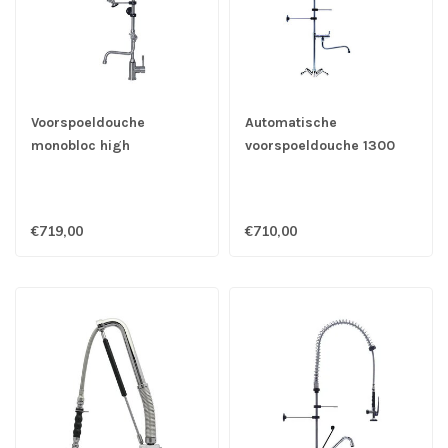
Voorspoeldouche
Automatische
monobloc high
voorspoeldouche 1300
performance RVS AISI
mm monobloc met
304 - Gastro-Inox
draaihendels &
zwenkkraan - Gastro-
€719,00
€710,00
Inox