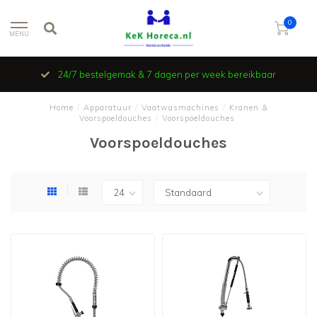
0
MENU
24/7 bestelgemak & 7 dagen per week bereikbaar
Home
/
Apparatuur
/
Vaatwasmachines
/
Kranen &
Voorspoeldouches
/
Voorspoeldouches
Voorspoeldouches