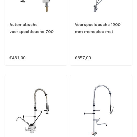
Automatische
Voorspoeldouche 1200
voorspoeldouche 700
mm monobloc met
mm monobloc - Gastro-
handsfreehendel &
Inox
zwenkkraan van 250 mm
- Gastro-Inox
€431,00
€357,00