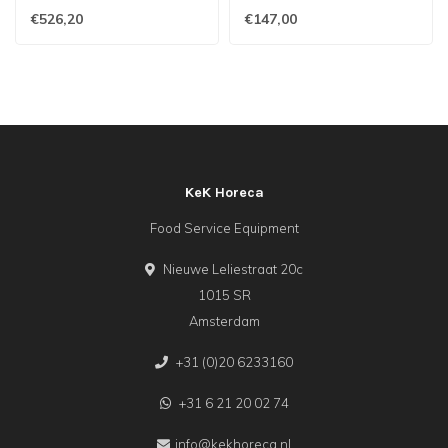
€526,20
€147,00
KeK Horeca
Food Service Equipment
Nieuwe Leliestraat 20c
1015 SR
Amsterdam
+31 (0)20 6233160
+31 6 21 20 02 74
info@kekhoreca.nl