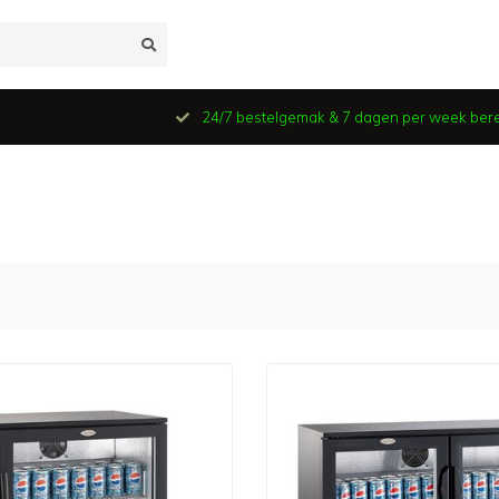
24/7 bestelgemak & 7 dagen per week ber