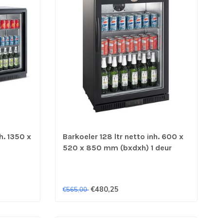
h. 1350 x
Barkoeler 128 ltr netto inh. 600 x
520 x 850 mm (bxdxh) 1 deur
bisteel
zwart - Combisteel
€480,25
€565,00