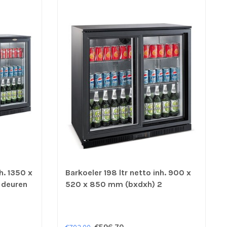
h. 1350 x
Barkoeler 198 ltr netto inh. 900 x
 deuren
520 x 850 mm (bxdxh) 2
schuifdeuren zwart - Combisteel