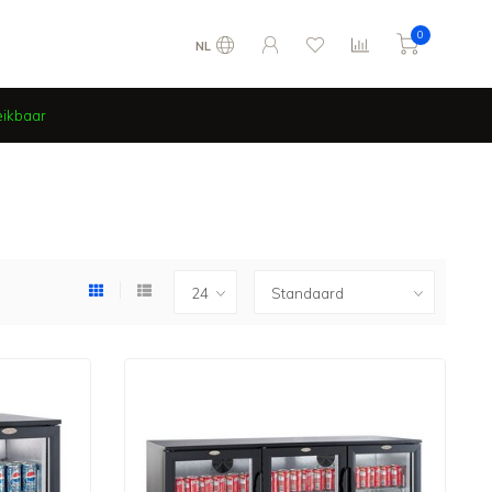
0
NL
eikbaar