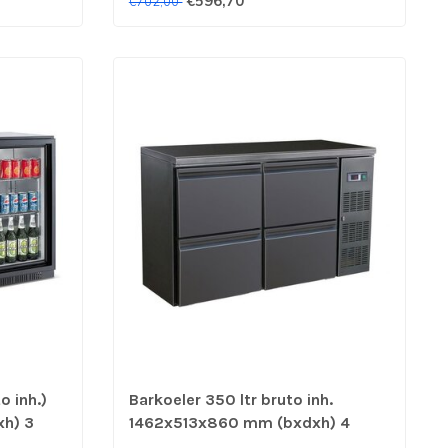
€596,70
€702,00
o inh.)
Barkoeler 350 ltr bruto inh.
h) 3
1462x513x860 mm (bxdxh) 4
isteel
laden zwart - Combisteel