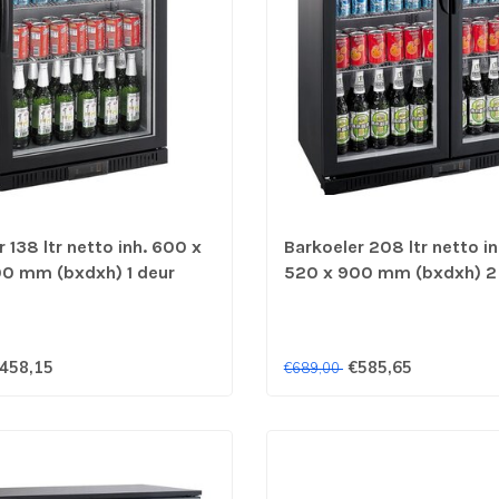
 138 ltr netto inh. 600 x
Barkoeler 208 ltr netto i
0 mm (bxdxh) 1 deur
520 x 900 mm (bxdxh) 2
Combisteel
zwart - Combisteel
458,15
€585,65
€689,00