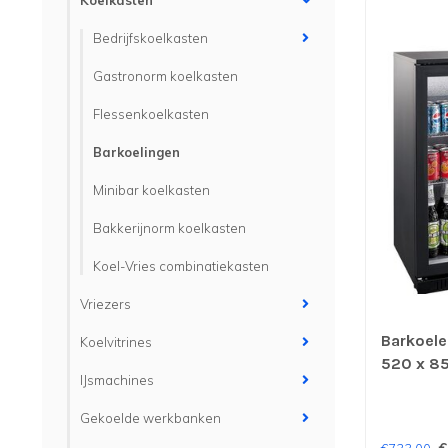
Koelkasten
Bedrijfskoelkasten
Gastronorm koelkasten
Flessenkoelkasten
Barkoelingen
Minibar koelkasten
Bakkerijnorm koelkasten
Koel-Vries combinatiekasten
Vriezers
Barkoeler
Koelvitrines
520 x 8
IJsmachines
zwart - 
Gekoelde werkbanken