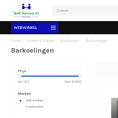
WEBWINKEL
Home
/
Koelen & Vriezen
/
Koelkasten
/
Barkoelingen
Barkoelingen
Prijs
Min: €
0
Max: €
2500
Merken
Alle merken
Combisteel