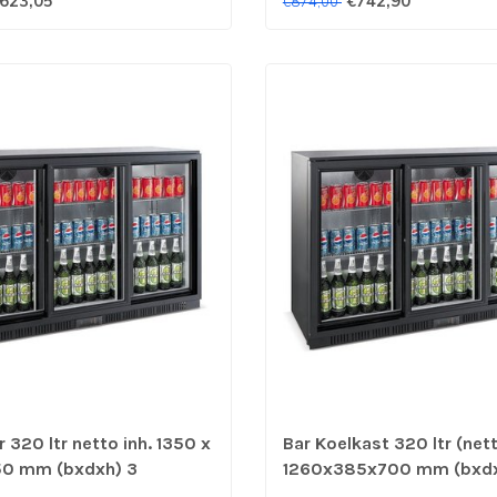
623,05
€742,90
€874,00
 320 ltr netto inh. 1350 x
Bar Koelkast 320 ltr (nett
50 mm (bxdxh) 3
1260x385x700 mm (bxdx
uren zwart - Combisteel
glas-schuifdeuren - Comb