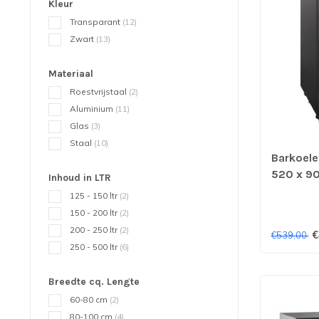
Kleur
Transparant
(12)
Zwart
(13)
Materiaal
Roestvrijstaal
(2)
Aluminium
(11)
Glas
(3)
Staal
(10)
Barkoeler
520 x 90
Inhoud in LTR
zwart - 
125 - 150 ltr
(2)
150 - 200 ltr
(2)
200 - 250 ltr
(2)
€
€539,00
250 - 500 ltr
(6)
Breedte cq. Lengte
60-80 cm
(2)
80-100 cm
(4)