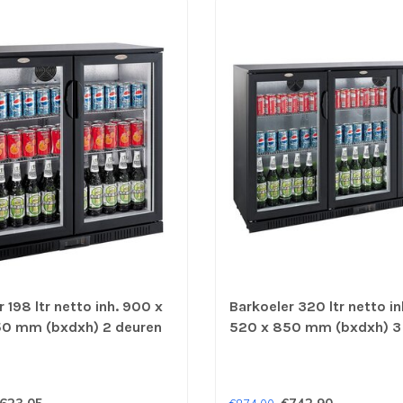
 198 ltr netto inh. 900 x
Barkoeler 320 ltr netto in
50 mm (bxdxh) 2 deuren
520 x 850 mm (bxdxh) 3
Combisteel
zwart - Combisteel