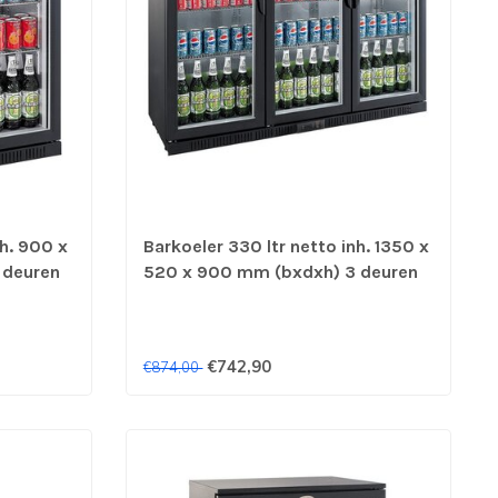
nh. 900 x
Barkoeler 330 ltr netto inh. 1350 x
 deuren
520 x 900 mm (bxdxh) 3 deuren
zwart - Combisteel
€742,90
€874,00