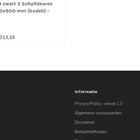
r zwart 3 Schuifdeuren
0x900 mm (bxdxh) -
eel
713,15
Informatie
Privacy Policy, versie 1.3
Algemene voorwaarden
Disclaimer
Betaalmethoden