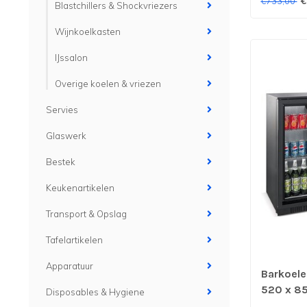
€
€733,00
Blastchillers & Shockvriezers
Wijnkoelkasten
IJssalon
Overige koelen & vriezen
Servies
Glaswerk
Bestek
Keukenartikelen
Transport & Opslag
Tafelartikelen
Apparatuur
Barkoeler
520 x 8
Disposables & Hygiene
schuifde