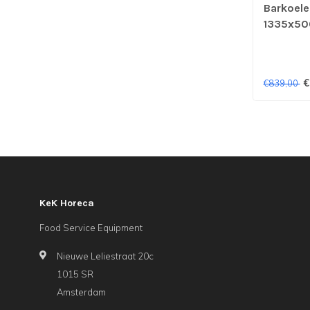
Barkoele
1335x50
Combist
€
€839,00
KeK Horeca
Food Service Equipment
Nieuwe Leliestraat 20c
1015 SR
Amsterdam