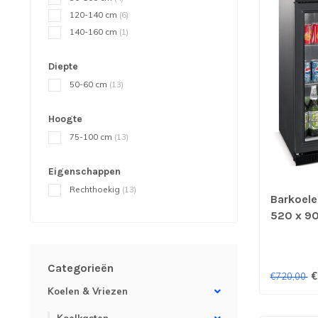
120-140 cm
(6)
140-160 cm
(1)
Diepte
50-60 cm
(13)
Hoogte
75-100 cm
(13)
Eigenschappen
Rechthoekig
(13)
Barkoeler
520 x 9
schuifde
Categorieën
€
€720,00
Koelen & Vriezen