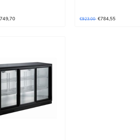
749,70
€784,55
€923,00