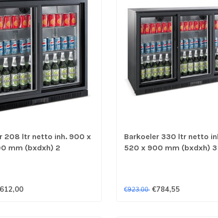
 208 ltr netto inh. 900 x
Barkoeler 330 ltr netto in
00 mm (bxdxh) 2
520 x 900 mm (bxdxh) 3
uren zwart - Combisteel
schuifdeuren zwart - Com
612,00
€784,55
€923,00