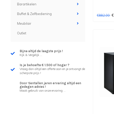
Barartikelen
Buffet & Zelfbediening
€
€882,00
Meubilair
Outlet
Bijna altijd de laagste prijs !
Kijk & Vergelijk ...
Is je behoefte € 1.500 of hoger ?
Vraag dan altijd een offerte aan en je ontvangt de
scherpste prijs !
Door tientallen jaren ervaring altijd een
gedegen advies !
Maak gebruik van onze ervaring ...