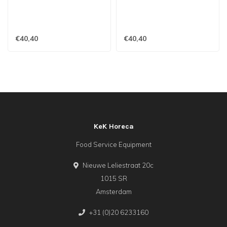
€40,40
€40,40
KeK Horeca
Food Service Equipment
Nieuwe Leliestraat 20c
1015 SR
Amsterdam
+31 (0)20 6233160