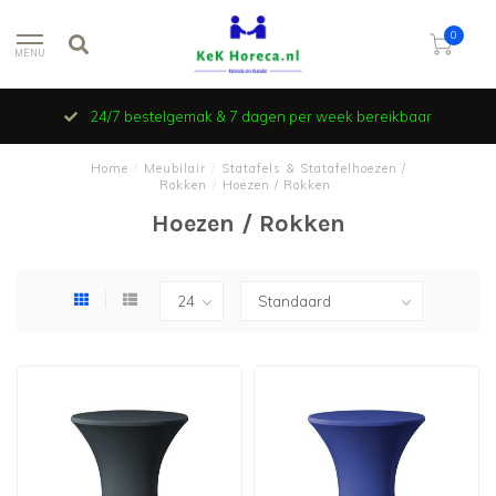
0
MENU
24/7 bestelgemak & 7 dagen per week bereikbaar
Home
/
Meubilair
/
Statafels & Statafelhoezen /
Rokken
/
Hoezen / Rokken
Hoezen / Rokken