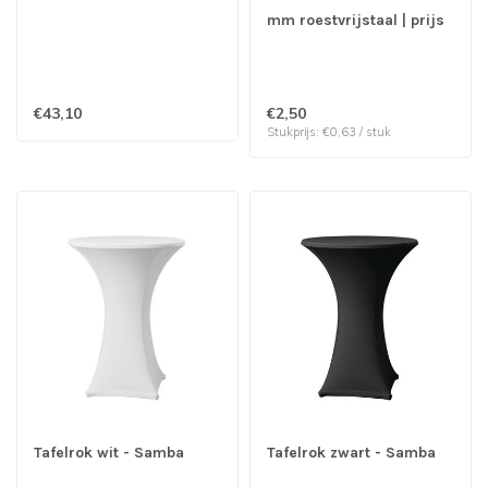
mm roestvrijstaal | prijs
& verp per 4 stuks
€43,10
€2,50
Stukprijs: €0,63 / stuk
Tafelrok wit - Samba
Tafelrok zwart - Samba