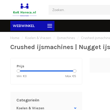
WEBWINKEL
Home
/
Koelen & Vriezen
/
IJsmachines
/
Crushed ijsmachine
Crushed ijsmachines | Nugget i
Prijs
Min: €
0
Max: €
5
Categorieën
Koelen & Vriezen