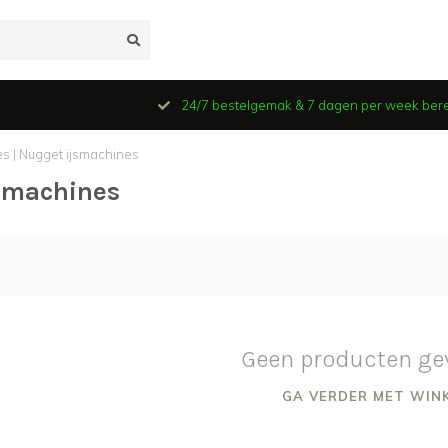
24/7 bestelgemak & 7 dagen per week ber
s | Nugget ijsmachines
jsmachines
Geen producten ge
GA VERDER MET WIN