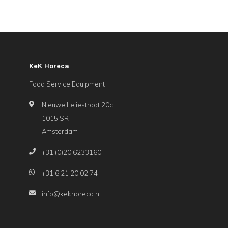
KeK Horeca
Food Service Equipment
Nieuwe Leliestraat 20c
1015 SR
Amsterdam
+31 (0)20 6233160
+31 6 21 20 02 74
info@kekhoreca.nl