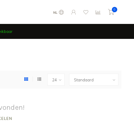
0
NL
eikbaar
vonden!
KELEN