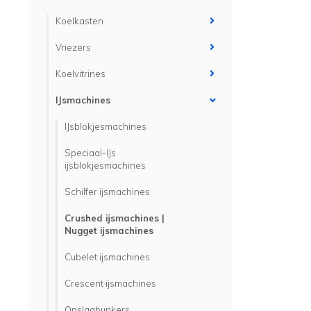
Koelkasten
Vriezers
Koelvitrines
IJsmachines
IJsblokjesmachines
Speciaal-IJs
ijsblokjesmachines
Schilfer ijsmachines
Crushed ijsmachines |
Nugget ijsmachines
Cubelet ijsmachines
Crescent ijsmachines
Opslagbunkers