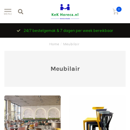
0
MENU
24/7 bestelgemak & 7 dagen per week bereikbaar
Home
/
Meubilair
Meubilair