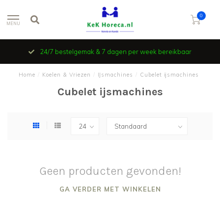
0
MENU
24/7 bestelgemak & 7 dagen per week bereikbaar
Home
/
Koelen & Vriezen
/
IJsmachines
/
Cubelet ijsmachines
Cubelet ijsmachines
Geen producten gevonden!
GA VERDER MET WINKELEN