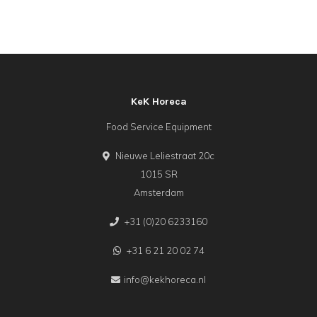
KeK Horeca
Food Service Equipment
Nieuwe Leliestraat 20c
1015 SR
Amsterdam
+31 (0)20 6233160
+31 6 21 20 02 74
info@kekhoreca.nl