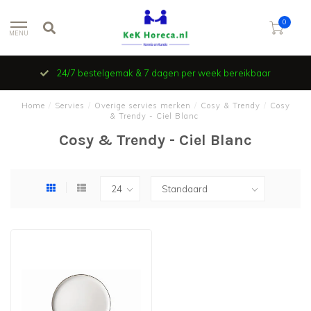
0
MENU
24/7 bestelgemak & 7 dagen per week bereikbaar
Home
/
Servies
/
Overige servies merken
/
Cosy & Trendy
/
Cosy
& Trendy - Ciel Blanc
Cosy & Trendy - Ciel Blanc