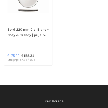
Bord 220 mm Ciel Blanc -
Cosy & Trendy | prijs &
verp per 24 stuks
€158,31
€175,90
Stukprijs: €7,33 / stuk
KeK Horeca