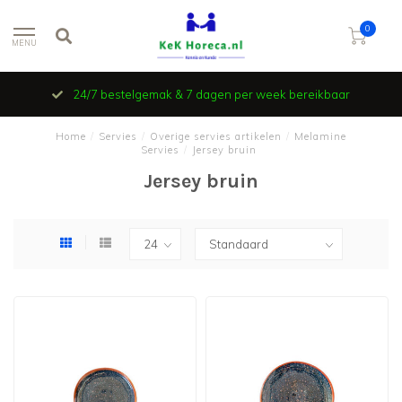
0
MENU
24/7 bestelgemak & 7 dagen per week bereikbaar
Home
/
Servies
/
Overige servies artikelen
/
Melamine
Servies
/
Jersey bruin
Jersey bruin