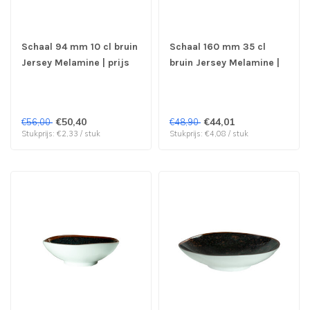
Schaal 94 mm 10 cl bruin
Schaal 160 mm 35 cl
Jersey Melamine | prijs
bruin Jersey Melamine |
& verp per 24 stuks
prijs & verp per 12 stuks
€50,40
€44,01
€56,00
€48,90
Stukprijs: €2,33 / stuk
Stukprijs: €4,08 / stuk