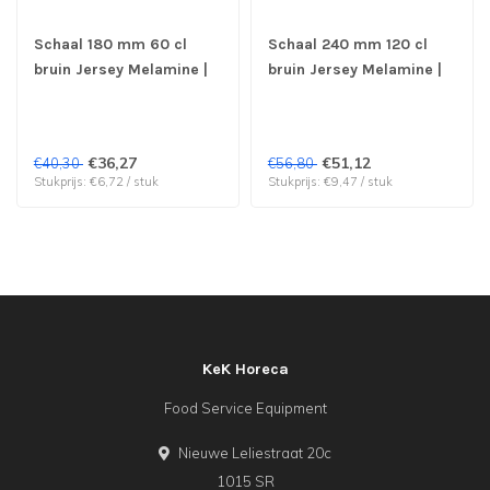
Schaal 180 mm 60 cl
Schaal 240 mm 120 cl
bruin Jersey Melamine |
bruin Jersey Melamine |
prijs & verp per 6 stuks
prijs & verp per 6 stuks
€36,27
€51,12
€40,30
€56,80
Stukprijs: €6,72 / stuk
Stukprijs: €9,47 / stuk
KeK Horeca
Food Service Equipment
Nieuwe Leliestraat 20c
1015 SR