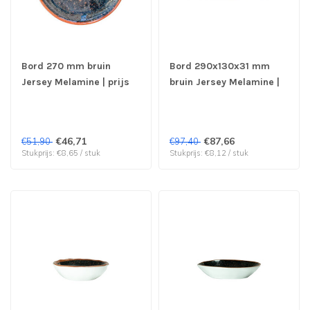
Bord 270 mm bruin
Bord 290x130x31 mm
Jersey Melamine | prijs
bruin Jersey Melamine |
& verp per 6 stuks
prijs & verp per 12 stuks
€46,71
€87,66
€51,90
€97,40
Stukprijs: €8,65 / stuk
Stukprijs: €8,12 / stuk