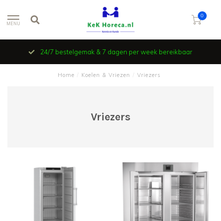
0
MENU
24/7 bestelgemak & 7 dagen per week bereikbaar
Home
/
Koelen & Vriezen
/
Vriezers
Vriezers