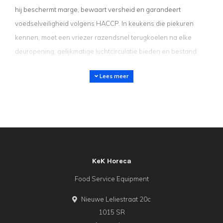
hij beschermt marge, bewaart versheid en garandeert
voedselveiligheid volgens HACCP. In keukens die piekuren
kennen, moet een vriezer razendsnel terugkoelen na elke
deuropening, gelijkmatige luchtcirculatie bieden en bestand
zijn tegen hoge omgevingstemperaturen. KeK Horeca verenigt
Lees meer
topmodellen van
Combisteel
,
Gram
en
Liebherr
in één
overzicht, zodat je snel de juiste capaciteit en norm vindt—
zonder concessies aan energie-efficiëntie of gebruiksgemak.
Waarom kiezen voor een professionele
vriezer?
Vakmensen weten dat diepvriezen meer is dan bewaren.
KeK Horeca
Smaak, textuur en kleur van producten blijven intact als kern­
Food Service Equipment
temperaturen snel onder –18 °C komen en daar constant
blijven, zelfs wanneer de deur tijdens service meerdere keren
Nieuwe Leliestraat 20c
opengaat. Professionele vriezers hebben krachtige
1015 SR