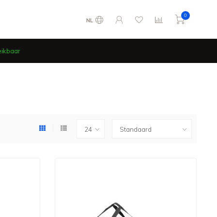
0
NL
eikbaar