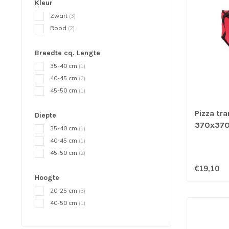
Kleur
Zwart
(3)
Rood
(2)
Breedte cq. Lengte
35-40 cm
(1)
40-45 cm
(2)
45-50 cm
(1)
Pizza tr
Diepte
370x370
35-40 cm
(1)
40-45 cm
(1)
45-50 cm
(2)
€19,10
Hoogte
20-25 cm
(3)
40-50 cm
(1)