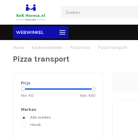
WEBWINKEL
Home
/
Keukenartikelen
/
Pizza tools
/
Pizza transport
Pizza transport
Prijs
Min: €
0
Max: €
60
Merken
Alle merken
Hendi