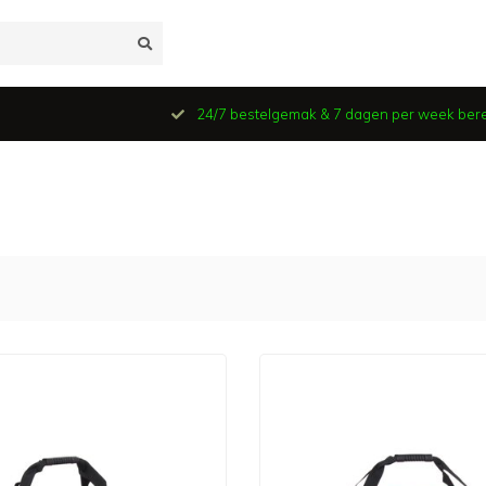
24/7 bestelgemak & 7 dagen per week ber