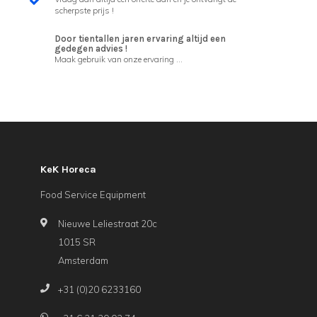
scherpste prijs !
Door tientallen jaren ervaring altijd een
gedegen advies !
Maak gebruik van onze ervaring ...
KeK Horeca
Food Service Equipment
Nieuwe Leliestraat 20c
1015 SR
Amsterdam
+31 (0)20 6233160