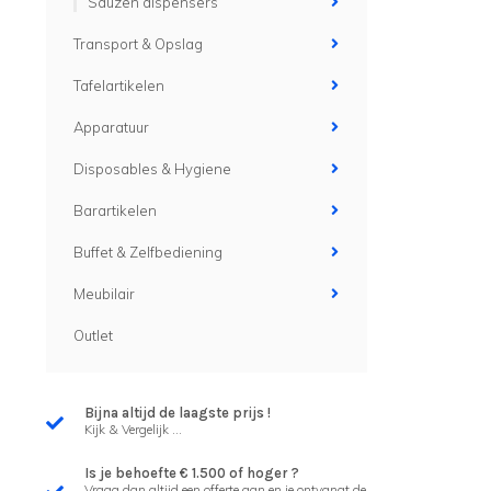
Sauzen dispensers
Transport & Opslag
Tafelartikelen
Apparatuur
Disposables & Hygiene
Barartikelen
Buffet & Zelfbediening
Meubilair
Outlet
Bijna altijd de laagste prijs !
Kijk & Vergelijk ...
Is je behoefte € 1.500 of hoger ?
Vraag dan altijd een offerte aan en je ontvangt de