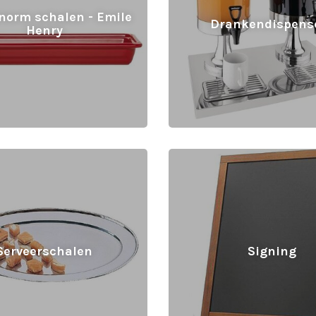
norm schalen - Emile
Drankendispens
Henry
Serveerschalen
Signing