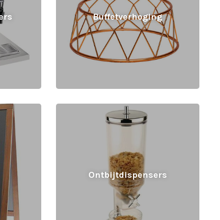
ers
Buffetverhoging
Ontbijtdispensers