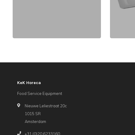
KeK Horeca
Food Service Equipment
Nieuwe Leliestraat 20c
1015 SR
Amsterdam
+31 (0)20 6233160