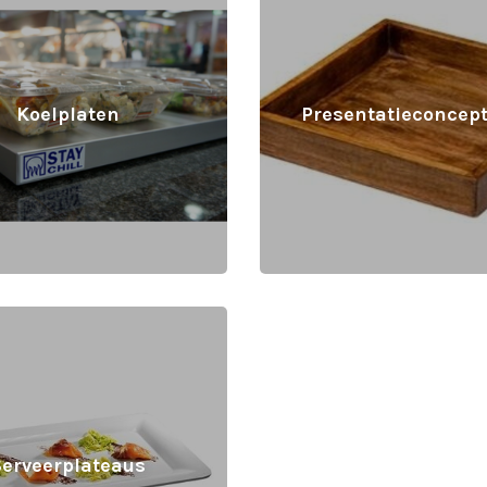
Koelplaten
Presentatieconcept
Serveerplateaus