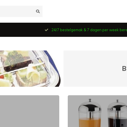
24/7 bestelgemak & 7 dagen per week ber
B