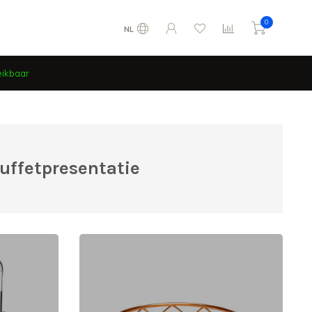
0
NL
eikbaar
uffetpresentatie