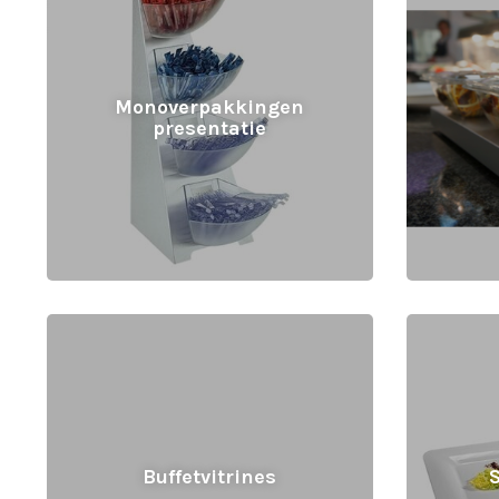
Monoverpakkingen
presentatie
Buffetvitrines