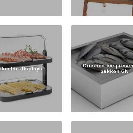
Crushed ice presen
ekoelde displays
bakken GN