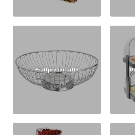
Fruitpresentatie
G