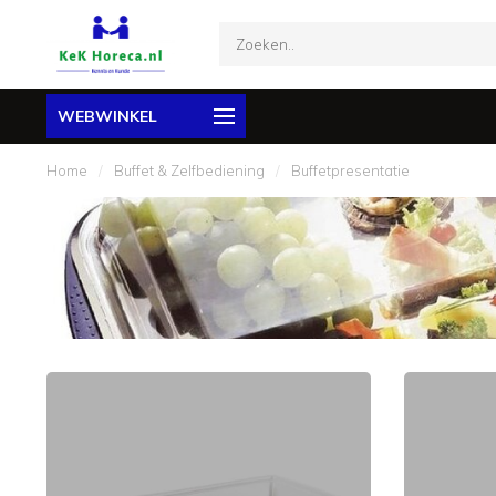
WEBWINKEL
Home
/
Buffet & Zelfbediening
/
Buffetpresentatie