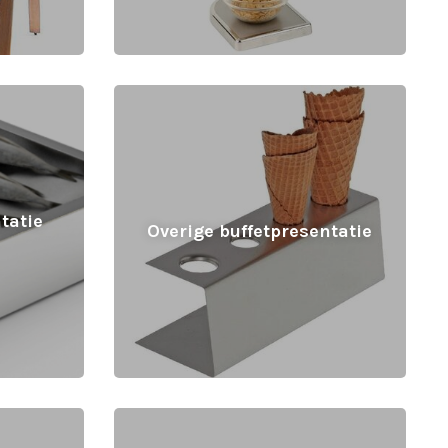
tatie
Overige buffetpresentatie