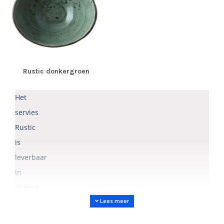
Rustic donkergroen
Het
servies
Rustic
is
leverbaar
in
diverse
natuurlijke
Lees meer
kleuren