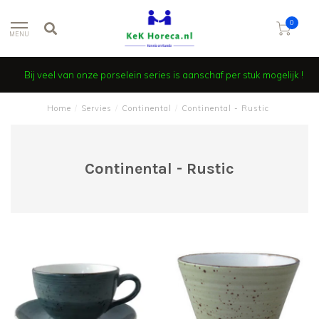
0
MENU
Bij veel van onze porselein series is aanschaf per stuk mogelijk !
Home
/
Servies
/
Continental
/
Continental - Rustic
Continental - Rustic