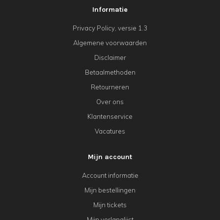
tafel.
Informatie
Handbeschilderd
Privacy Policy, versie 1.3
en
Algemene voorwaarden
afgewerkt
Disclaimer
met
Betaalmethoden
een
Retourneren
reactive
Over ons
glazuurlaag
Klantenservice
waardoor
Vacatures
een
uniek
Mijn account
product
Account informatie
ontstaat,
Mijn bestellingen
ieder
Mijn tickets
artikel
Mijn verlanglijst