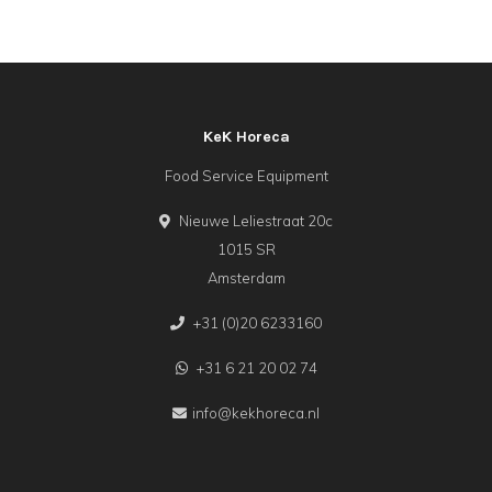
die
met
elkaar
te
KeK Horeca
combineren
Food Service Equipment
zijn.
Hierdoor
Nieuwe Leliestraat 20c
ontstaat
1015 SR
Amsterdam
een
unieke,
+31 (0)20 6233160
speelse
+31 6 21 20 02 74
en
warme
info@kekhoreca.nl
uitstraling
op