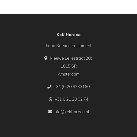
KeK Horeca
Food Service Equipment
Nieuwe Leliestraat 20c
1015 SR
Amsterdam
+31 (0)20 6233160
+31 6 21 20 02 74
info@kekhoreca.nl