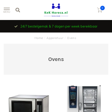
0
MENU
24/7 bestelgemak & 7 dagen per week bereikbaar
Home
/
Apparatuur
/
Ovens
Ovens