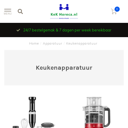
0
MENU
24/7 bestelgemak & 7 dagen per week bereikbaar
Home
/
Apparatuur
/
Keukenapparatuur
Keukenapparatuur