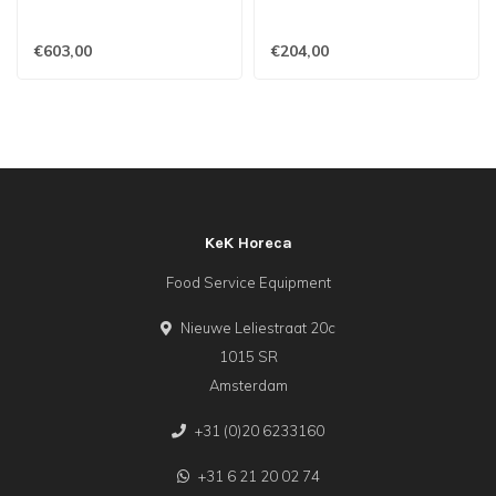
Mediclinics
€603,00
€204,00
KeK Horeca
Food Service Equipment
Nieuwe Leliestraat 20c
1015 SR
Amsterdam
+31 (0)20 6233160
+31 6 21 20 02 74