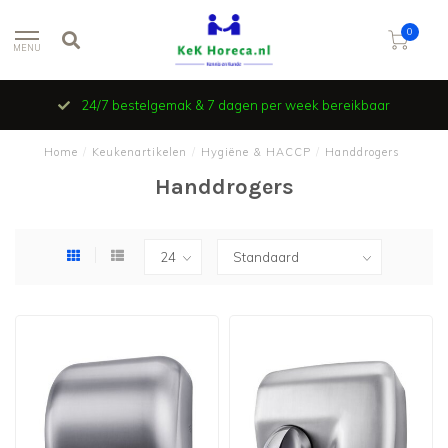
0
MENU
24/7 bestelgemak & 7 dagen per week bereikbaar
Home
/
Keukenartikelen
/
Hygiëne & HACCP
/
Handdrogers
Handdrogers