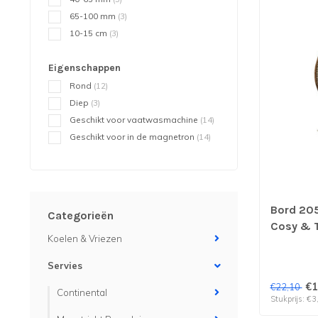
65-100 mm
(3)
10-15 cm
(3)
Eigenschappen
Rond
(12)
Diep
(3)
Geschikt voor vaatwasmachine
(14)
Geschikt voor in de magnetron
(14)
Bord 20
Categorieën
Cosy & T
Koelen & Vriezen
stuks
Servies
€1
€22,10
Continental
Stukprijs: €3