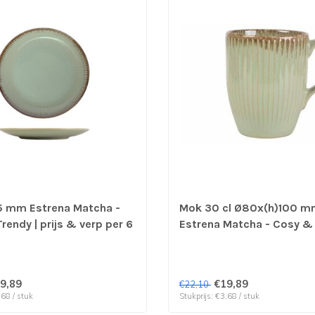
5 mm Estrena Matcha -
Mok 30 cl Ø80x(h)100 
rendy | prijs & verp per 6
Estrena Matcha - Cosy & 
prijs & verp per 6 stuks
9,89
€19,89
€22,10
,68 / stuk
Stukprijs: €3,68 / stuk