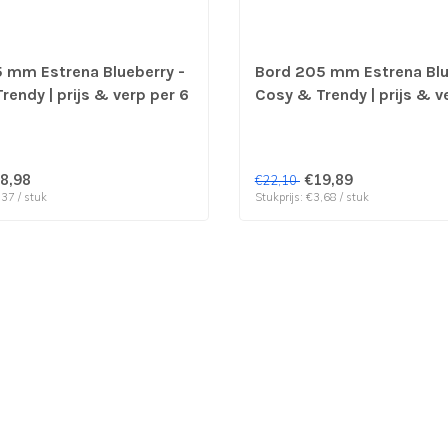
 mm Estrena Blueberry -
Bord 205 mm Estrena Blu
rendy | prijs & verp per 6
Cosy & Trendy | prijs & v
stuks
8,98
€19,89
€22,10
,37 / stuk
Stukprijs: €3,68 / stuk