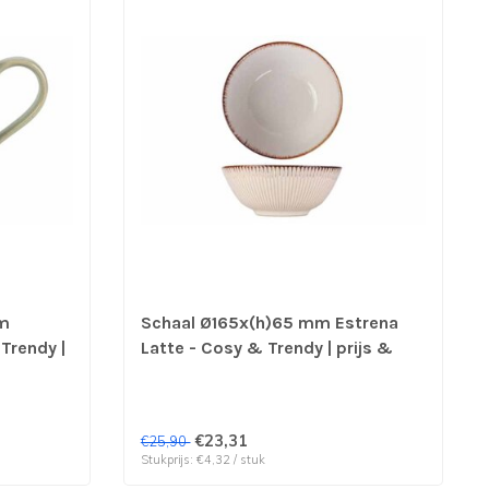
mm
Schaal Ø165x(h)65 mm Estrena
Trendy |
Latte - Cosy & Trendy | prijs &
verp per 6 stuks
€23,31
€25,90
Stukprijs: €4,32 / stuk