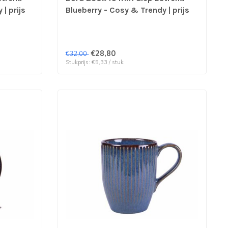
| prijs
Blueberry - Cosy & Trendy | prijs
& verp per 6 stuks
€28,80
€32,00
Stukprijs: €5,33 / stuk