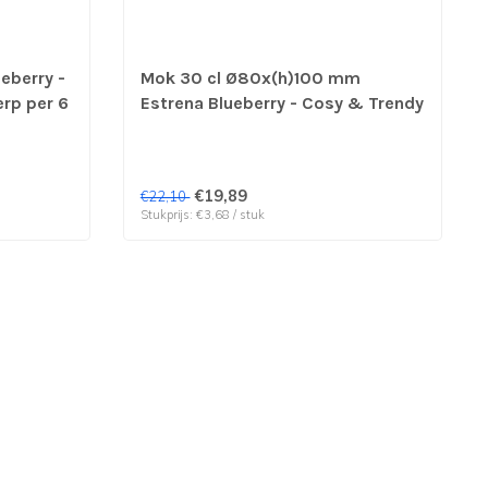
eberry -
Mok 30 cl Ø80x(h)100 mm
erp per 6
Estrena Blueberry - Cosy & Trendy
| prijs & verp per 6 stuks
€19,89
€22,10
Stukprijs: €3,68 / stuk