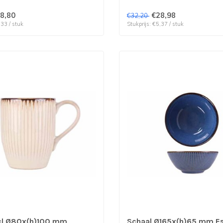
8,80
€28,98
€32,20
,33 / stuk
Stukprijs: €5,37 / stuk
cl Ø80x(h)100 mm
Schaal Ø165x(h)65 mm E