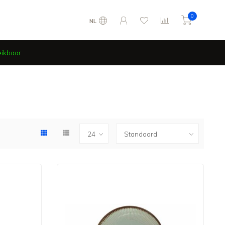
0
NL
eikbaar