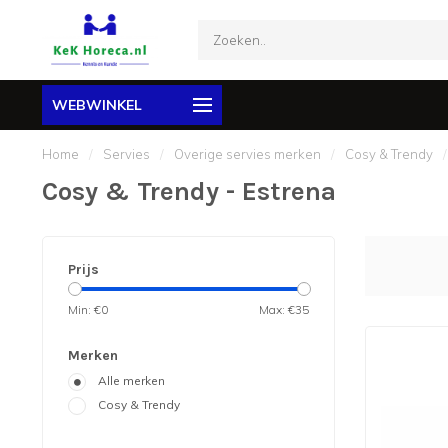
WEBWINKEL
Home
/
Servies
/
Overige servies merken
/
Cosy & Trendy
/
Cosy & Trendy - Estrena
Prijs
Min: €
0
Max: €
35
Merken
Alle merken
Cosy & Trendy