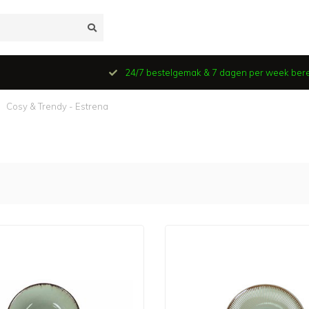
24/7 bestelgemak & 7 dagen per week ber
Cosy & Trendy - Estrena