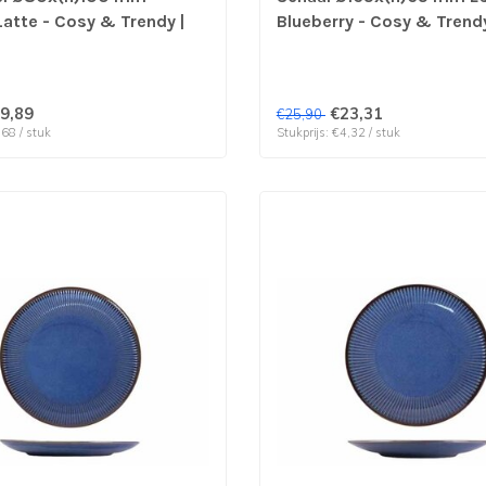
Latte - Cosy & Trendy |
Blueberry - Cosy & Trendy 
erp per 6 stuks
& verp per 6 stuks
9,89
€23,31
€25,90
,68 / stuk
Stukprijs: €4,32 / stuk