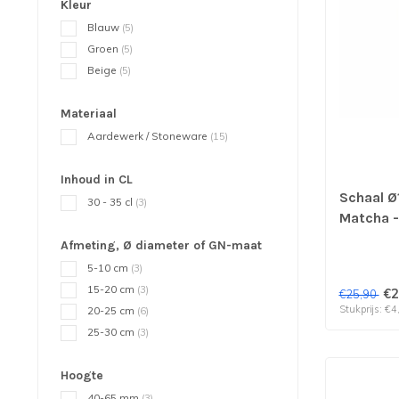
Kleur
Blauw
(5)
Groen
(5)
Beige
(5)
Materiaal
Aardewerk / Stoneware
(15)
Inhoud in CL
Schaal Ø
30 - 35 cl
(3)
Matcha -
verp per
Afmeting, Ø diameter of GN-maat
5-10 cm
(3)
15-20 cm
(3)
€2
€25,90
Stukprijs: €4
20-25 cm
(6)
25-30 cm
(3)
Hoogte
40-65 mm
(3)