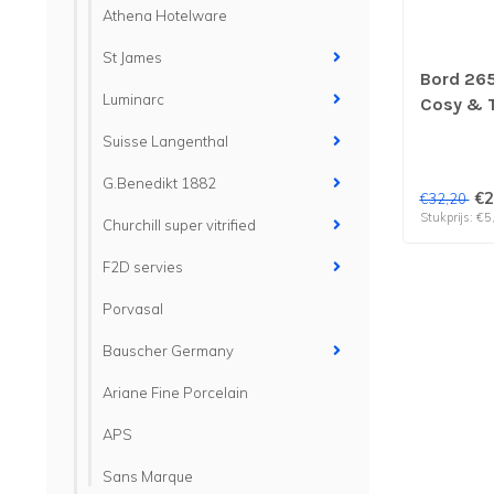
Athena Hotelware
St James
Bord 265
Luminarc
Cosy & T
stuks
Suisse Langenthal
G.Benedikt 1882
€2
€32,20
Stukprijs: €5
Churchill super vitrified
F2D servies
Porvasal
Bauscher Germany
Ariane Fine Porcelain
APS
Sans Marque