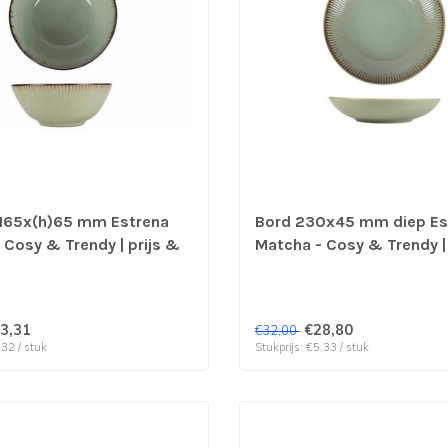
165x(h)65 mm Estrena
Bord 230x45 mm diep Es
 Cosy & Trendy | prijs &
Matcha - Cosy & Trendy | 
 6 stuks
verp per 6 stuks
3,31
€28,80
€32,00
,32 / stuk
Stukprijs: €5,33 / stuk