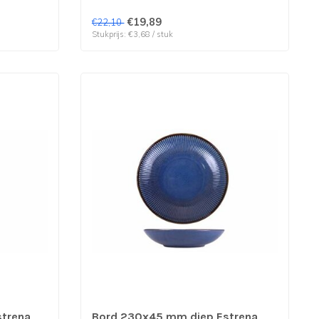
€19,89
€22,10
Stukprijs: €3,68 / stuk
strena
Bord 230x45 mm diep Estrena