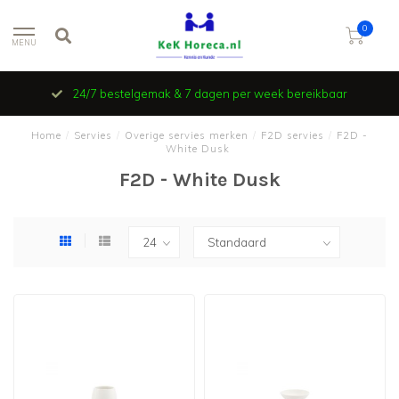
0
MENU
24/7 bestelgemak & 7 dagen per week bereikbaar
Home
/
Servies
/
Overige servies merken
/
F2D servies
/
F2D -
White Dusk
F2D - White Dusk