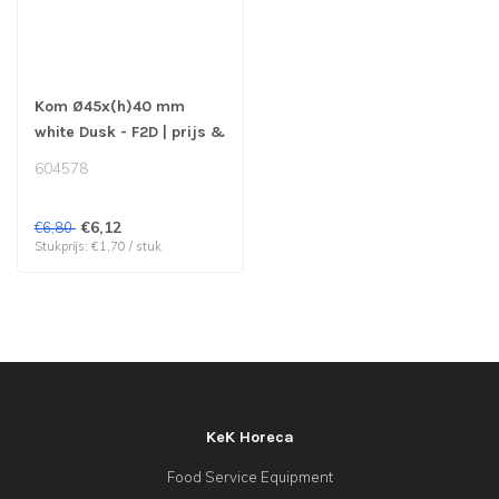
Kom Ø45x(h)40 mm
white Dusk - F2D | prijs &
verp per 4 stuks
604578
€6,12
€6,80
Stukprijs: €1,70 / stuk
KeK Horeca
Food Service Equipment