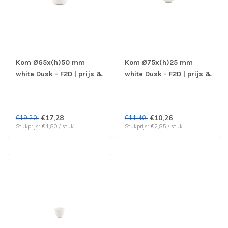
Kom Ø65x(h)50 mm
Kom Ø75x(h)25 mm
white Dusk - F2D | prijs &
white Dusk - F2D | prijs &
verp per 4 stuks
verp per 4 stuks
€17,28
€10,26
€19,20
€11,40
Stukprijs: €4,80 / stuk
Stukprijs: €2,85 / stuk