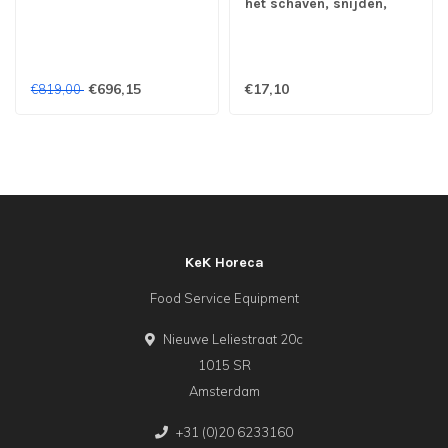
het schaven, snijden,
snipperen en raspen,
inclusief opvangbak met
deksel (8 cm H)
€696,15
€17,10
€819,00
KeK Horeca
Food Service Equipment
Nieuwe Leliestraat 20c
1015 SR
Amsterdam
+31 (0)20 6233160