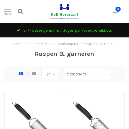
0
MENU
24/7 bestelgemak & 7 dagen per week bereikbaar
Home
/
Keukenartikelen
/
Keukengerei
/
Raspen & garneren
Raspen & garneren