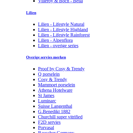
Villeroy & Boch - Bella
Lilien
Lilien - Lifestyle Natural
Lilien - Lifestyle Highland
Lilien - Lifestyle Rainforest
Lilien - Alpenflora
Lilien - overige series
Overige servies merken
Proof by Cosy & Trendy
Q porselein
Cosy & Trendy
Mammoet porselein
Athena Hotelware
St James
Luminarc
Suisse Langenthal
G.Benedikt 1882
Churchill super vitrified
F2D servies
Porvasal
Bauscher Germany