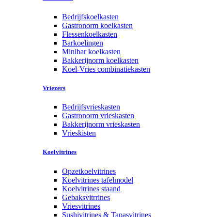
Bedrijfskoelkasten
Gastronorm koelkasten
Flessenkoelkasten
Barkoelingen
Minibar koelkasten
Bakkerijnorm koelkasten
Koel-Vries combinatiekasten
Vriezers
Bedrijfsvrieskasten
Gastronorm vrieskasten
Bakkerijnorm vrieskasten
Vrieskisten
Koelvitrines
Opzetkoelvitrines
Koelvitrines tafelmodel
Koelvitrines staand
Gebaksvitrrines
Vriesvitrines
Sushivitrines & Tapasvitrines