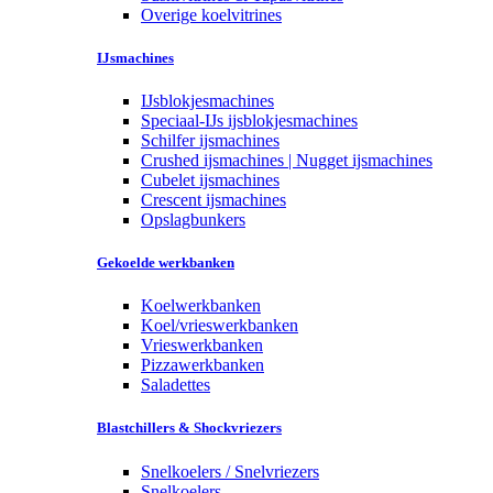
Overige koelvitrines
IJsmachines
IJsblokjesmachines
Speciaal-IJs ijsblokjesmachines
Schilfer ijsmachines
Crushed ijsmachines | Nugget ijsmachines
Cubelet ijsmachines
Crescent ijsmachines
Opslagbunkers
Gekoelde werkbanken
Koelwerkbanken
Koel/vrieswerkbanken
Vrieswerkbanken
Pizzawerkbanken
Saladettes
Blastchillers & Shockvriezers
Snelkoelers / Snelvriezers
Snelkoelers