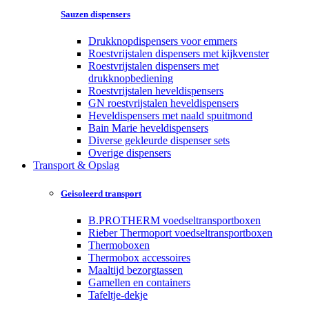
Sauzen dispensers
Drukknopdispensers voor emmers
Roestvrijstalen dispensers met kijkvenster
Roestvrijstalen dispensers met
drukknopbediening
Roestvrijstalen heveldispensers
GN roestvrijstalen heveldispensers
Heveldispensers met naald spuitmond
Bain Marie heveldispensers
Diverse gekleurde dispenser sets
Overige dispensers
Transport & Opslag
Geisoleerd transport
B.PROTHERM voedseltransportboxen
Rieber Thermoport voedseltransportboxen
Thermoboxen
Thermobox accessoires
Maaltijd bezorgtassen
Gamellen en containers
Tafeltje-dekje