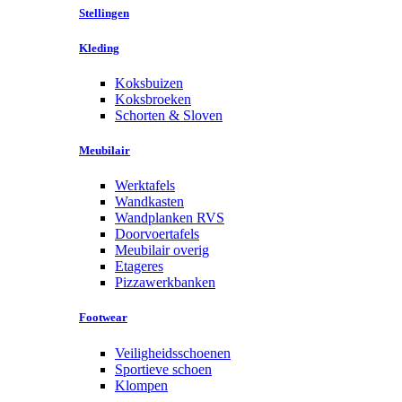
Stellingen
Kleding
Koksbuizen
Koksbroeken
Schorten & Sloven
Meubilair
Werktafels
Wandkasten
Wandplanken RVS
Doorvoertafels
Meubilair overig
Etageres
Pizzawerkbanken
Footwear
Veiligheidsschoenen
Sportieve schoen
Klompen