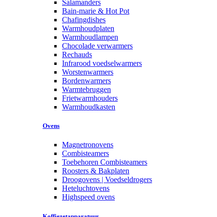
Salamanders
Bain-marie & Hot Pot
Chafingdishes
Warmhoudplaten
Warmhoudlampen
Chocolade verwarmers
Rechauds
Infrarood voedselwarmers
Worstenwarmers
Bordenwarmers
Warmtebruggen
Frietwarmhouders
Warmhoudkasten
Ovens
Magnetronovens
Combisteamers
Toebehoren Combisteamers
Roosters & Bakplaten
Droogovens | Voedseldrogers
Heteluchtovens
Highspeed ovens
Koffiezetapparatuur