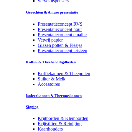
Servetdispensers
Gerechten & Amuse presentatie
Presentatieconcept RVS
Presentatieconcept hout
Presentatieconcept emaille
Vetvrij papier
Glazen potten & Flesjes
Presentatieconcept leisteen
Koffie- & Theebenodigdheden
Koffiekannen & Theepotten
Suiker & Melk
Accessoires
Isoleerkannen & Thermoskannen
Signing
Krijtborden & Klemborden
Krijtstiften & Reiniging
Kaarthouders