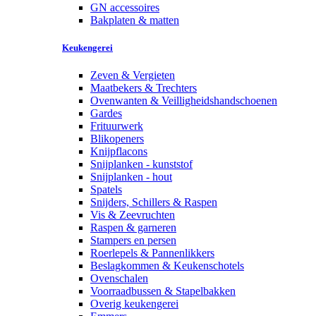
GN accessoires
Bakplaten & matten
Keukengerei
Zeven & Vergieten
Maatbekers & Trechters
Ovenwanten & Veilligheidshandschoenen
Gardes
Frituurwerk
Blikopeners
Knijpflacons
Snijplanken - kunststof
Snijplanken - hout
Spatels
Snijders, Schillers & Raspen
Vis & Zeevruchten
Raspen & garneren
Stampers en persen
Roerlepels & Pannenlikkers
Beslagkommen & Keukenschotels
Ovenschalen
Voorraadbussen & Stapelbakken
Overig keukengerei