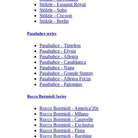
Stölzle - Exquisit Royal
Stölzle - Soho
Stölzle - Cocoon
Stölzle - Berlin
Pasabahce series
Pasabahce - Timeless
Pasabahce - Elysia
Pasabahce - Allegra
Pasabahce - Casablanca
Pasabahce - Napa
Pasabahce - Grande Sunray
Pasabahce - Allegra Focus
Pasabahce - Palomino
Rocco Bormioli Series
Rocco Bormioli - America'20s
Rocco Bormioli - Milano
Rocco Bormioli - Caravelle
Rocco Bormioli - Exclusiva
Rocco Bormioli - Flora
Rocco Bormioli - Barshine