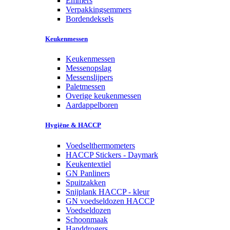
Emmers
Verpakkingsemmers
Bordendeksels
Keukenmessen
Keukenmessen
Messenopslag
Messenslijpers
Paletmessen
Overige keukenmessen
Aardappelboren
Hygiëne & HACCP
Voedselthermometers
HACCP Stickers - Daymark
Keukentextiel
GN Panliners
Spuitzakken
Snijplank HACCP - kleur
GN voedseldozen HACCP
Voedseldozen
Schoonmaak
Handdrogers