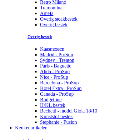
Retro Milano
Tramontina
Amefa
Overig steakbestek
Overig bestek
Overig bestek
Kaasmessen
Madrid - ProSup
Sydney - Trenton
Paris - Baguette
Alida - ProSup
Nice - ProSup
Barcelona - ProSup
Hotel Extra - ProSup
Canada - ProSup
Budgetline
H/KL bestek
Bechetti - model Gioia 18/10
Kunststof bestek
Stephanie - Fusion
Keukenartikelen