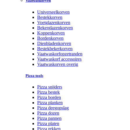
Vaatwaskorven
Universeelkorven
Bestekkorven
Voetglazenkorven
Bekerglazenkorven
Koppenkorven
Bordenkorven
Dienbladenkorven
Bestekbekerkorven
Vaatwaskorfopzetranden
Vaatwaskorf accessoires
Vaatwaskorven overig
Pizza tools
Pizza snijders
Pizza bestek
Pizza borden
Pizza planken
Pizza deegopslag
Pizza dozen
Pizza pannen
Pizza platen
Pizza rekken