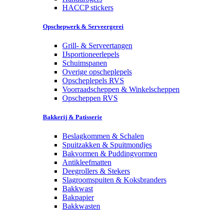
HACCP stickers
Opschepwerk & Serveergerei
Grill- & Serveertangen
IJsportioneerlepels
Schuimspanen
Overige opscheplepels
Opscheplepels RVS
Voorraadscheppen & Winkelscheppen
Opscheppen RVS
Bakkerij & Patisserie
Beslagkommen & Schalen
Spuitzakken & Spuitmondjes
Bakvormen & Puddingvormen
Antikleefmatten
Deegrollers & Stekers
Slagroomspuiten & Koksbranders
Bakkwast
Bakpapier
Bakkwasten