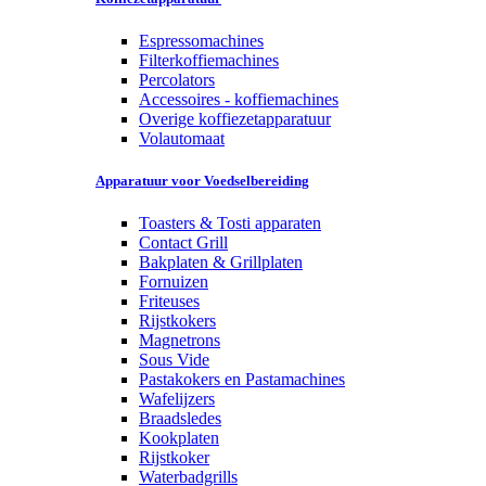
Espressomachines
Filterkoffiemachines
Percolators
Accessoires - koffiemachines
Overige koffiezetapparatuur
Volautomaat
Apparatuur voor Voedselbereiding
Toasters & Tosti apparaten
Contact Grill
Bakplaten & Grillplaten
Fornuizen
Friteuses
Rijstkokers
Magnetrons
Sous Vide
Pastakokers en Pastamachines
Wafelijzers
Braadsledes
Kookplaten
Rijstkoker
Waterbadgrills