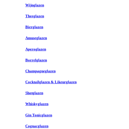
Wijnglazen
Theeglazen
Bierglazen
Amuseglazen
Aperoglazen
Borrelglazen
Champagneglazen
Cocktailglazen & Likeurglazen
Shotglazen
Whiskyglazen
Gin Tonicglazen
Cognacglazen