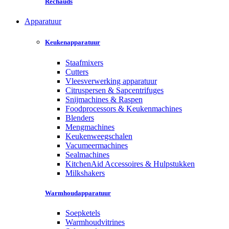
Rechauds
Apparatuur
Keukenapparatuur
Staafmixers
Cutters
Vleesverwerking apparatuur
Citruspersen & Sapcentrifuges
Snijmachines & Raspen
Foodprocessors & Keukenmachines
Blenders
Mengmachines
Keukenweegschalen
Vacumeermachines
Sealmachines
KitchenAid Accessoires & Hulpstukken
Milkshakers
Warmhoudapparatuur
Soepketels
Warmhoudvitrines