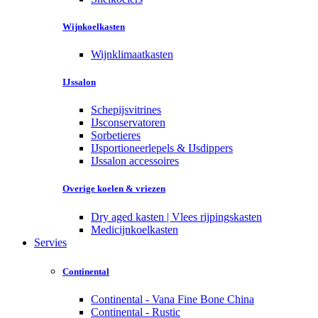
Wijnkoelkasten
Wijnklimaatkasten
IJssalon
Schepijsvitrines
IJsconservatoren
Sorbetieres
IJsportioneerlepels & IJsdippers
IJssalon accessoires
Overige koelen & vriezen
Dry aged kasten | Vlees rijpingskasten
Medicijnkoelkasten
Servies
Continental
Continental - Vana Fine Bone China
Continental - Rustic