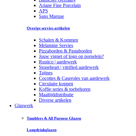
Ariane Fine Porcelain
APS
Sans Marque
Overige servies artikelen
Schalen & Kommen
Melamine Servies
Pizzaborden & Pastaborden
Jouw vignet of logo op porselein?
Rustico | aardewerk
Stoneheart | vitrified aardewerk
Tajines
Cocottes & Caseroles van aardewerk
Circulaire koppen
Koffie series & toebehoren
Maaltijddistributie
Diverse artikelen
Glaswerk
Tumblers & All Purpose Glazen
Longdrinkglazen