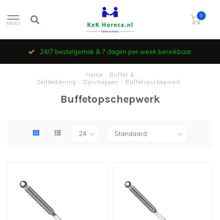
0
MENU
24/7 bestelgemak & 7 dagen per week bereikbaar
Home
/
Buffet &
Zelfbediening
/
Opscheppen
/
Buffetopschepwerk
Buffetopschepwerk