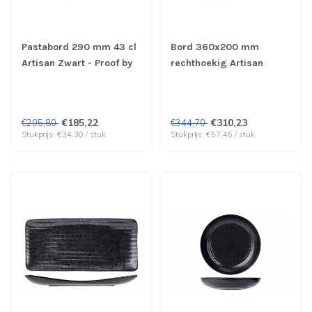
Pastabord 290 mm 43 cl
Bord 360x200 mm
Artisan Zwart - Proof by
rechthoekig Artisan
Cosy & Trendy | prijs &
Zwart - Proof by Cosy &
verp per 6 stuks
Trendy | prijs & verp per
6 stuks
€185,22
€310,23
€205,80
€344,70
Stukprijs: €34,30 / stuk
Stukprijs: €57,45 / stuk