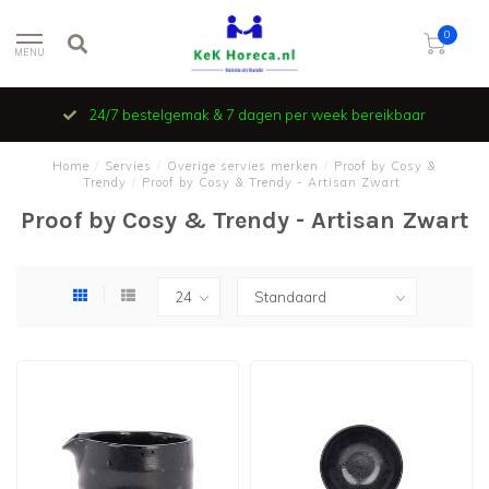
0
MENU
24/7 bestelgemak & 7 dagen per week bereikbaar
Home
/
Servies
/
Overige servies merken
/
Proof by Cosy &
Trendy
/
Proof by Cosy & Trendy - Artisan Zwart
Proof by Cosy & Trendy - Artisan Zwart