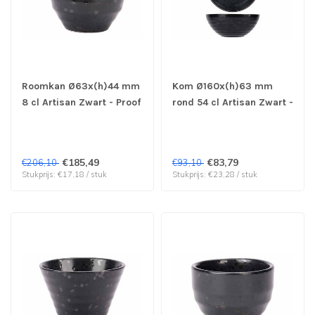
Roomkan Ø63x(h)44 mm
Kom Ø160x(h)63 mm
8 cl Artisan Zwart - Proof
rond 54 cl Artisan Zwart -
by Cosy & Trendy | prijs
Proof by Cosy & Trendy |
& verp per 12 stuks
prijs & verp per 4 stuks
€185,49
€83,79
€206,10
€93,10
Stukprijs: €17,18 / stuk
Stukprijs: €23,28 / stuk