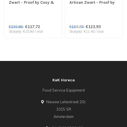
Zwart - Proof by Cosy &
Artisan Zwart - Proof by
Trendy | prijs & verp per
Cosy & Trendy | prijs &
12 stuks
verp per 12 stuks
€117,72
€123,93
€130,80
€137,70
Stukprijs: €10,90 / stuk
Stukprijs: €11,48 / stuk
KeK Horeca
Food Service Equipment
Nieuwe Leliestraat 20c
1015 SR
Amsterdam