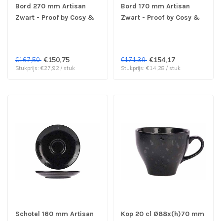
Bord 270 mm Artisan
Bord 170 mm Artisan
Zwart - Proof by Cosy &
Zwart - Proof by Cosy &
Trendy | prijs & verp per
Trendy | prijs & verp per
6 stuks
12 stuks
€150,75
€154,17
€167,50
€171,30
Stukprijs: €27,92 / stuk
Stukprijs: €14,28 / stuk
Schotel 160 mm Artisan
Kop 20 cl Ø88x(h)70 mm