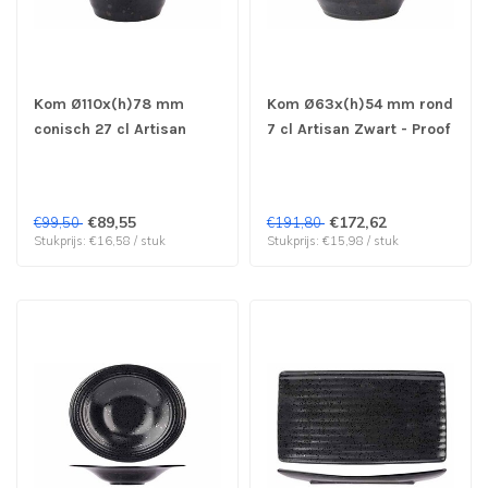
Kom Ø110x(h)78 mm
Kom Ø63x(h)54 mm rond
conisch 27 cl Artisan
7 cl Artisan Zwart - Proof
Zwart - Proof by Cosy &
by Cosy & Trendy | prijs
Trendy | prijs & verp per
& verp per 12 stuks
6 stuks
€89,55
€172,62
€99,50
€191,80
Stukprijs: €16,58 / stuk
Stukprijs: €15,98 / stuk