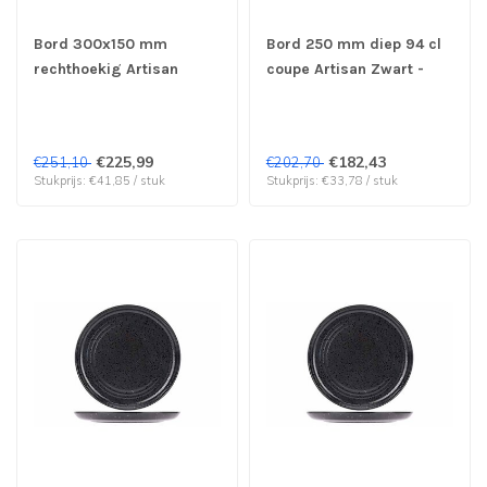
Bord 300x150 mm
Bord 250 mm diep 94 cl
rechthoekig Artisan
coupe Artisan Zwart -
Zwart - Proof by Cosy &
Proof by Cosy & Trendy |
Trendy | prijs & verp per
prijs & verp per 6 stuks
6 stuks
€225,99
€182,43
€251,10
€202,70
Stukprijs: €41,85 / stuk
Stukprijs: €33,78 / stuk