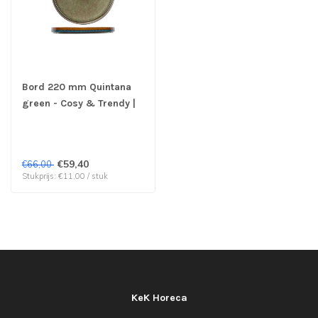
Bord 220 mm Quintana
green - Cosy & Trendy |
prijs & verp per 6 stuks
€59,40
€66,00
Stukprijs: €11,00 / stuk
KeK Horeca