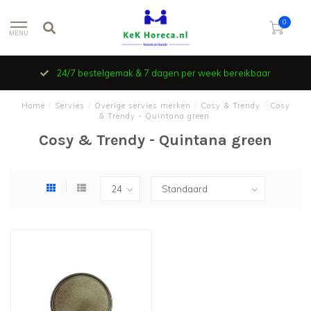
0
MENU
24/7 bestelgemak & 7 dagen per week bereikbaar
Home
/
Servies
/
Overige servies merken
/
Cosy & Trendy
/
Cosy
& Trendy - Quintana green
Cosy & Trendy - Quintana green