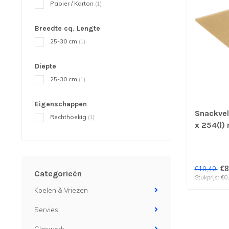
Papier / Karton
(1)
Breedte cq. Lengte
25-30 cm
(1)
Diepte
25-30 cm
(1)
Eigenschappen
Snackvel
Rechthoekig
(1)
x 254(l) 
per 500 
verpakki
!!
€8
€10,40
Categorieën
Stukprijs: €0
Koelen & Vriezen
Servies