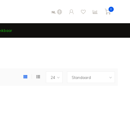
0
NL
eikbaar