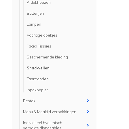
Afdekhoezen
Batterijen
Lampen
Vochtige doekjes
Facial Tissues
Beschermende kleding
Snackvellen
Taartranden
Inpakpapier
Bestek
Menu & Maaltijd verpakkingen
Individueel hygienisch
verpakte disposables