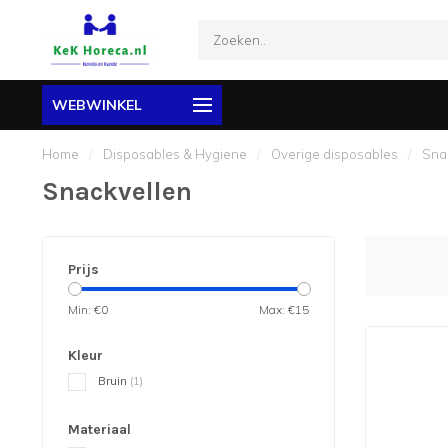
WEBWINKEL
Home
/
Disposables & Hygiene
/
Overige disposables
/
Sna
Snackvellen
Prijs
Min: €
0
Max: €
15
Kleur
Bruin
(1)
Materiaal