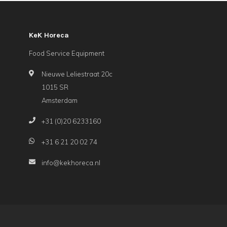
KeK Horeca
Food Service Equipment
Nieuwe Leliestraat 20c
1015 SR
Amsterdam
+31 (0)20 6233160
+31 6 21 20 02 74
info@kekhoreca.nl