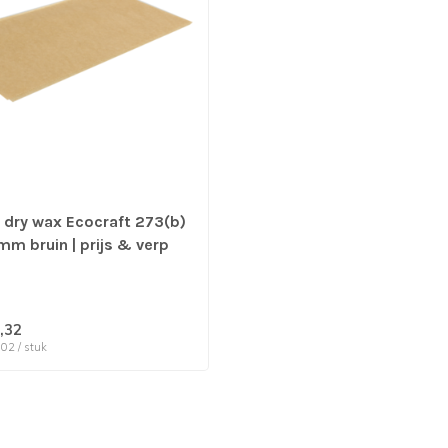
 dry wax Ecocraft 273(b)
mm bruin | prijs & verp
stuks Nog 10
ngen beschikbaar OUTLET
,32
,02 / stuk