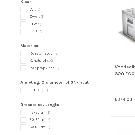
Kleur
Wit
(3)
Zwart
(1)
Zilver
(3)
Grijs
(7)
Materiaal
Roestvrijstaal
(2)
Kunststof
(10)
Voedsel
Polypropyleen
(2)
320 ECO
Afmeting, Ø diameter of GN-maat
GN 1/1
(11)
€374,00
Breedte cq. Lengte
45-50 cm
(1)
50-60 cm
(4)
60-80 cm
(9)