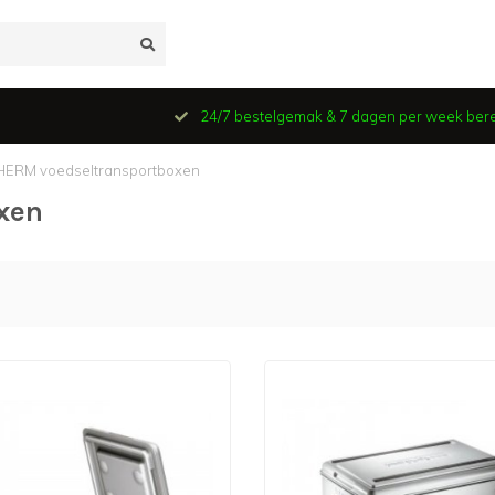
24/7 bestelgemak & 7 dagen per week ber
ERM voedseltransportboxen
xen