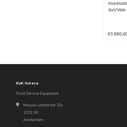
Voedsel
3x1/1GN-
EB - Bla
€3.880,0
KeK Horeca
Food Service Equipment
Nieuwe Leliestraat 20c
1015 SR
Amsterdam