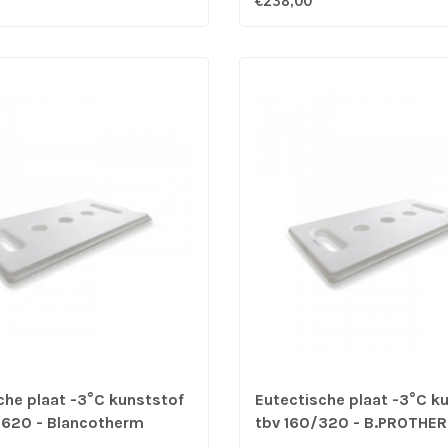
€238,00
che plaat -3°C kunststof
Eutectische plaat -3°C k
/620 - Blancotherm
tbv 160/320 - B.PROTHE