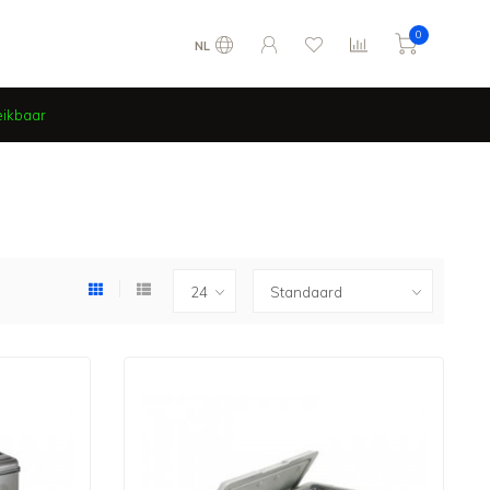
0
NL
eikbaar