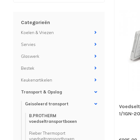
Categorieën
Koelen & Vriezen
Servies
Glaswerk
Bestek
Keukenartikelen
Transport & Opslag
Geisoleerd transport
Voedsel
1/1GN-2
B.PROTHERM
voedseltransportboxen
Rieber Thermoport
voedseltransportboxen