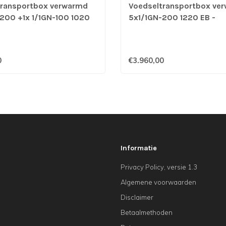
transportbox verwarmd
Voedseltransportbox ve
200 +1x 1/1GN-100 1020
5x1/1GN-200 1220 EB -
ncotherm
Blancotherm
0
€3.960,00
Informatie
Privacy Policy, versie 1.3
Algemene voorwaarden
Disclaimer
Betaalmethoden