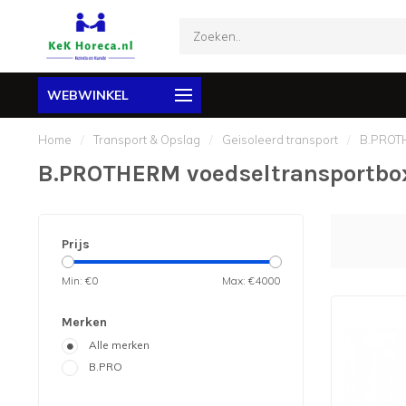
WEBWINKEL
Home
/
Transport & Opslag
/
Geisoleerd transport
/
B.PROTH
B.PROTHERM voedseltransportbo
Prijs
Min: €
0
Max: €
4000
Merken
Alle merken
B.PRO