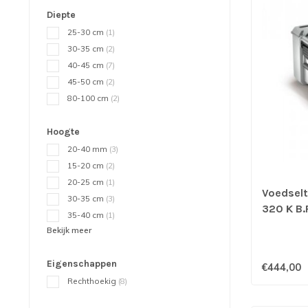
Diepte
25-30 cm
(1)
30-35 cm
(2)
40-45 cm
(7)
45-50 cm
(2)
80-100 cm
(2)
Hoogte
20-40 mm
(3)
15-20 cm
(2)
20-25 cm
(1)
Voedsel
30-35 cm
(3)
320 K B
35-40 cm
(1)
Bekijk meer
Eigenschappen
€444,00
Rechthoekig
(8)