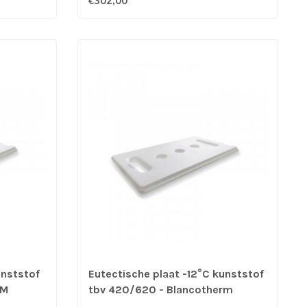
€302,00
unststof
Eutectische plaat -12°C kunststof
RM
tbv 420/620 - Blancotherm