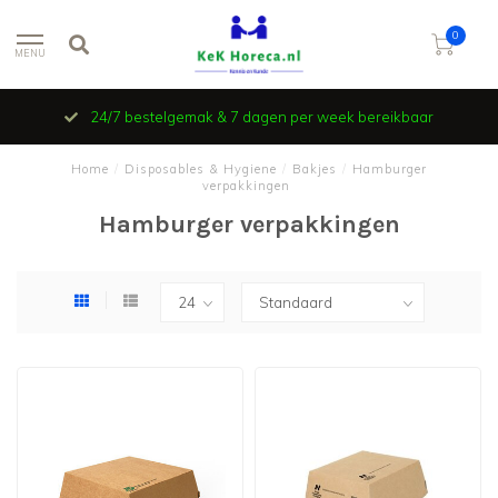
0
MENU
24/7 bestelgemak & 7 dagen per week bereikbaar
Home
/
Disposables & Hygiene
/
Bakjes
/
Hamburger
verpakkingen
Hamburger verpakkingen