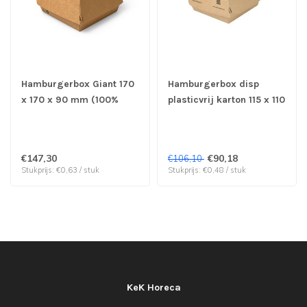
Hamburgerbox Giant 170
Hamburgerbox disp
x 170 x 90 mm (100%
plasticvrij karton 115 x 110
FAIR) disp karton | prijs
x 78 mm bruin - Notpla |
& verp per 225 stuks
prijs & verp per 220
stuks
€147,30
€90,18
€106,10
Stukprijs: €0,63 / stuk
Stukprijs: €0,48 / stuk
KeK Horeca