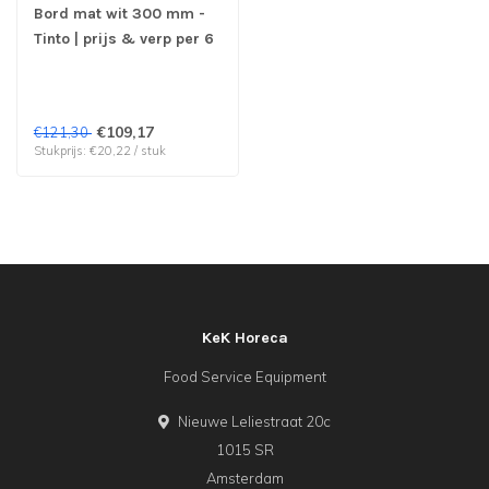
Bord mat wit 300 mm -
Tinto | prijs & verp per 6
stuks
€109,17
€121,30
Stukprijs: €20,22 / stuk
KeK Horeca
Food Service Equipment
Nieuwe Leliestraat 20c
1015 SR
Amsterdam