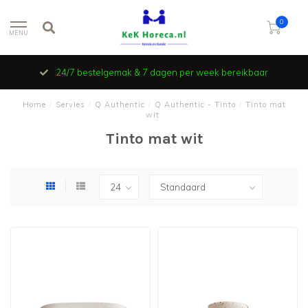
0
MENU
24/7 bestelgemak & 7 dagen per week bereikbaar
Home
/
Servies
/
Q Authentic
/
Q Authentic - Tinto
/
Tinto mat
wit
Tinto mat wit