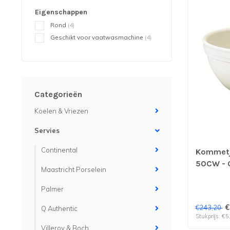
Eigenschappen
Rond
(4)
Geschikt voor vaatwasmachine
(4)
Categorieën
Koelen & Vriezen
Servies
Continental
Kommetje
50CW - C
Maastricht Porselein
48 stuk
Palmer
€
€243,20
Q Authentic
Stukprijs: €5
Villeroy & Boch