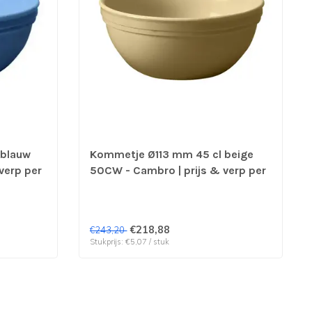
 blauw
Kommetje Ø113 mm 45 cl beige
verp per
50CW - Cambro | prijs & verp per
48 stuks
€218,88
€243,20
Stukprijs: €5,07 / stuk