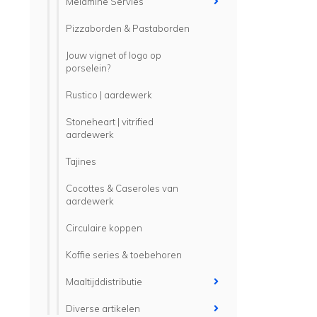
Melamine Servies
Pizzaborden & Pastaborden
Jouw vignet of logo op
porselein?
Rustico | aardewerk
Stoneheart | vitrified
aardewerk
Tajines
Cocottes & Caseroles van
aardewerk
Circulaire koppen
Koffie series & toebehoren
Maaltijddistributie
Diverse artikelen