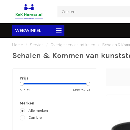
WEBWINKEL
Home
/
Servies
/
Overige servies artikelen
/
Schalen & Ko
Schalen & Kommen van kunstst
Prijs
Min: €
0
Max: €
250
Merken
Alle merken
Cambro