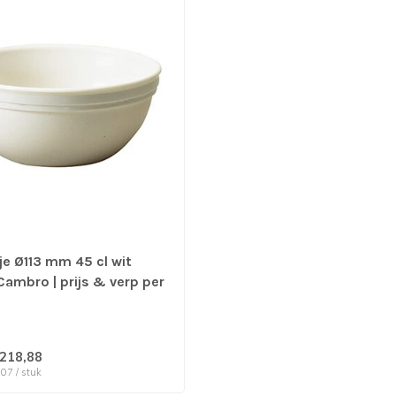
 Ø113 mm 45 cl wit
ambro | prijs & verp per
s
218,88
,07 / stuk