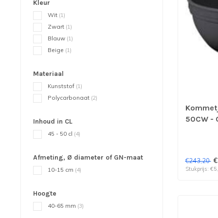
Kleur
Wit
(1)
Zwart
(1)
Blauw
(1)
Beige
(1)
Materiaal
Kunststof
(1)
Polycarbonaat
(2)
Kommetje
50CW - C
Inhoud in CL
48 stuk
45 - 50 cl
(4)
Afmeting, Ø diameter of GN-maat
€
€243,20
Stukprijs: €5
10-15 cm
(4)
Hoogte
40-65 mm
(3)