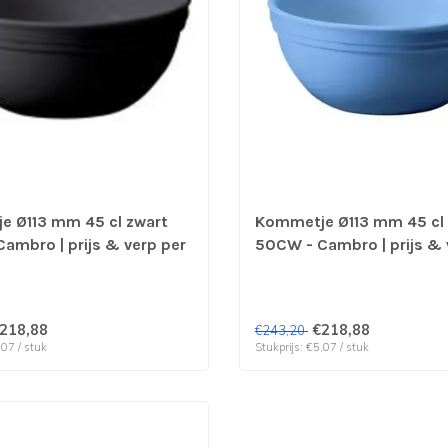
 Ø113 mm 45 cl zwart
Kommetje Ø113 mm 45 cl
ambro | prijs & verp per
50CW - Cambro | prijs & 
s
48 stuks
218,88
€218,88
€243,20
,07 / stuk
Stukprijs: €5,07 / stuk