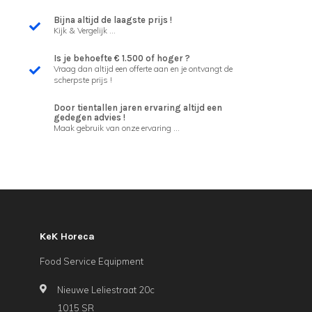
Bijna altijd de laagste prijs !
Kijk & Vergelijk ...
Is je behoefte € 1.500 of hoger ?
Vraag dan altijd een offerte aan en je ontvangt de
scherpste prijs !
Door tientallen jaren ervaring altijd een
gedegen advies !
Maak gebruik van onze ervaring ...
KeK Horeca
Food Service Equipment
Nieuwe Leliestraat 20c
1015 SR