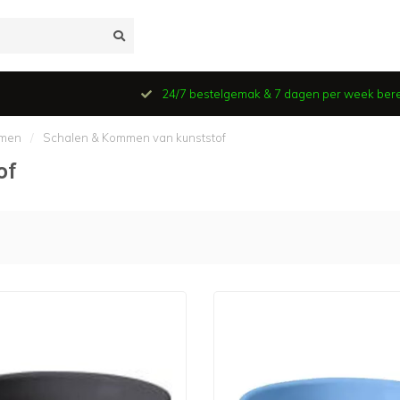
24/7 bestelgemak & 7 dagen per week ber
mmen
/
Schalen & Kommen van kunststof
of