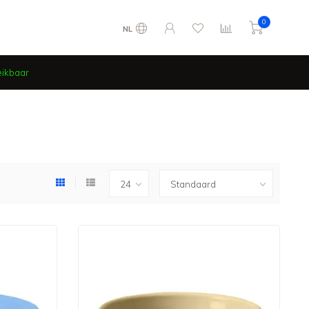
0
NL
eikbaar