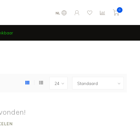
0
NL
eikbaar
vonden!
KELEN