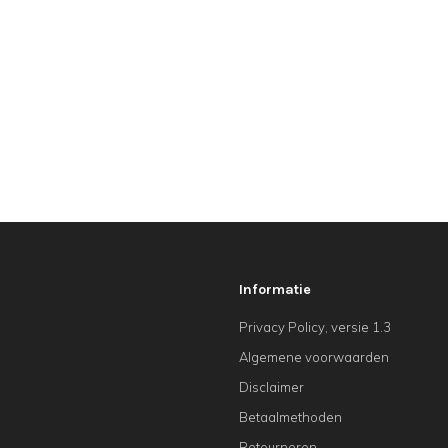
Informatie
Privacy Policy, versie 1.3
Algemene voorwaarden
Disclaimer
Betaalmethoden
Retourneren