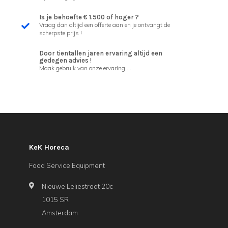
Is je behoefte € 1.500 of hoger ?
Vraag dan altijd een offerte aan en je ontvangt de
scherpste prijs !
Door tientallen jaren ervaring altijd een
gedegen advies !
Maak gebruik van onze ervaring ...
KeK Horeca
Food Service Equipment
Nieuwe Leliestraat 20c
1015 SR
Amsterdam