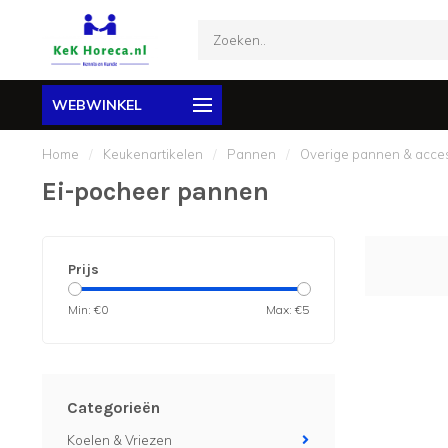
WEBWINKEL
Home
/
Keukenartikelen
/
Pannen
/
Overige pannen & acce
Ei-pocheer pannen
Prijs
Min: €
0
Max: €
5
Categorieën
Koelen & Vriezen