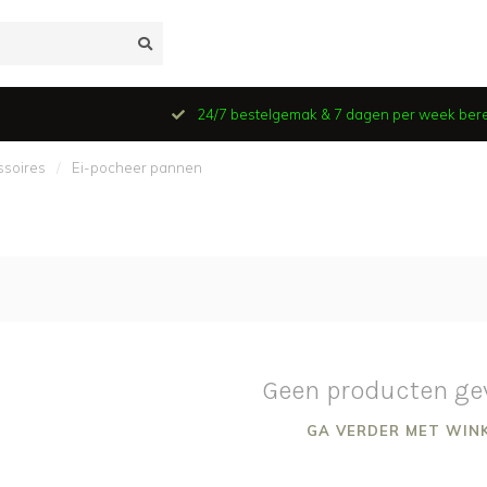
24/7 bestelgemak & 7 dagen per week ber
ssoires
/
Ei-pocheer pannen
Geen producten ge
GA VERDER MET WIN