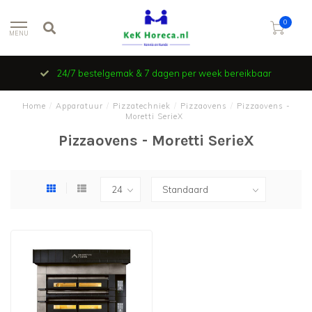
0
MENU
24/7 bestelgemak & 7 dagen per week bereikbaar
Home
/
Apparatuur
/
Pizzatechniek
/
Pizzaovens
/
Pizzaovens -
Moretti SerieX
Pizzaovens - Moretti SerieX